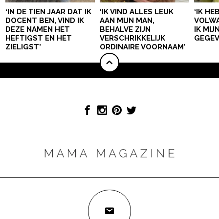
‘IN DE TIEN JAAR DAT IK
‘IK VIND ALLES LEUK
‘IK HE
DOCENT BEN, VIND IK
AAN MIJN MAN,
VOLWA
DEZE NAMEN HET
BEHALVE ZIJN
IK MI
HEFTIGST EN HET
VERSCHRIKKELIJK
GEGEV
ZIELIGST’
ORDINAIRE VOORNAAM’