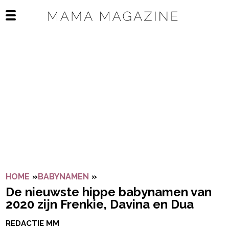
Navigatie overslaan
Open het mobiele menu
HOME
»
BABYNAMEN
»
DE NIEUWSTE HIPPE BABYNAMEN 
De nieuwste hippe babynamen van
2020 zijn Frenkie, Davina en Dua
REDACTIE MM