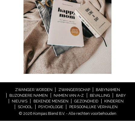
ZWANGER WORDEN
ZWANGERSCHAP
BABYNAMEN
BIJZONDERE NAMEN
NAMEN VAN A-Z
BEVALLING
BABY
NIEUWS
BEKENDE MENSEN
GEZONDHEID
KINDEREN
SCHOOL
PSYCHOLOGIE
PERSOONLIJKE VERHALEN
© 2026 Kompas Blend B.V. - Alle rechten voorbehouden