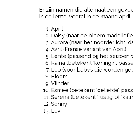
Er zijn namen die allemaal een gevoe
in de lente, vooral in de maand apri
April
Daisy (naar de bloem madeliefje, 
Aurora (naar het noorderlicht, da
Avril (Franse variant van April)
Lente (passend bij het seizoen w
Raina (betekent ‘koningin’, pass
Leo (voor baby’s die worden geb
Bloem
Vlinder
Esmee (betekent ‘geliefde’, pas
Serena (betekent ‘rustig’ of ‘kal
Sonny
Lev
Post Views:
3.718