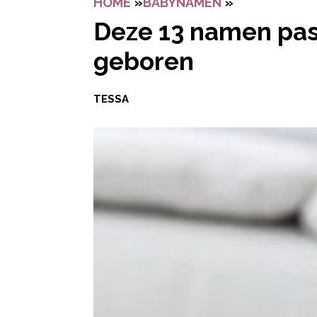
HOME
»
BABYNAMEN
»
DEZE 13 NAM
Deze 13 namen pass
geboren
TESSA