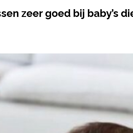
EN PASSEN ZEER GOED BIJ BABY’S DIE IN APRIL W
en zeer goed bij baby’s die