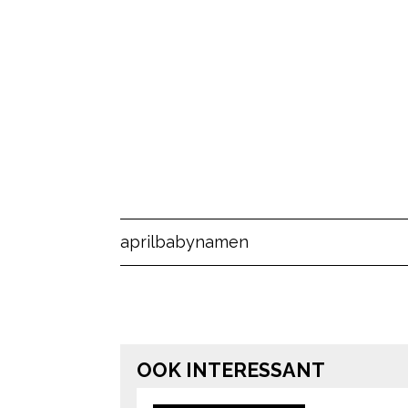
april
baby
namen
OOK INTERESSANT