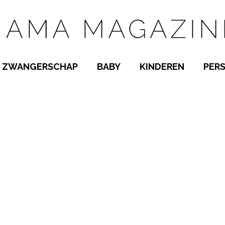
ZWANGERSCHAP
BABY
KINDEREN
PER
E NAMEN
ZWANGER WORDEN
BABYKAMER
PEUTER
 NAMEN
KWAALTJES
KRAAMTIJD
KLEUTER
AMEN
MISKRAAM
BABYKWAALTJES
TIENERS
MEN
VERLOF
BORSTVOEDING
SCHOOL
 A-Z
BEVALLING
SLAPEN
SPEELGOED
SLAPEN
KINDERZIEKTES