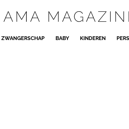
ZWANGERSCHAP
BABY
KINDEREN
PER
E NAMEN
ZWANGER WORDEN
BABYKAMER
PEUTER
 NAMEN
KWAALTJES
KRAAMTIJD
KLEUTER
AMEN
MISKRAAM
BABYKWAALTJES
TIENERS
MEN
VERLOF
BORSTVOEDING
SCHOOL
 A-Z
BEVALLING
SLAPEN
SPEELGOED
SLAPEN
KINDERZIEKTES