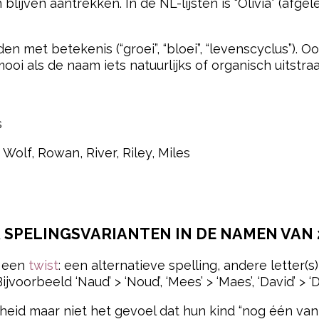
ven aantrekken. In de NL-lijsten is “Olivia” (afgeleid va
en met betekenis (“groei”, “bloei”, “levenscyclus”). 
i als de naam iets natuurlijks of organisch uitstraal
s
 Wolf, Rowan, River, Riley, Miles
& SPELINGSVARIANTEN IN DE NAMEN VAN 
 een
twist
: een alternatieve spelling, andere letter
ijvoorbeeld ‘Naud’ > ‘Noud’, ‘Mees’ > ‘Maes’, ‘David’ > ‘D
id maar niet het gevoel dat hun kind “nog één van 