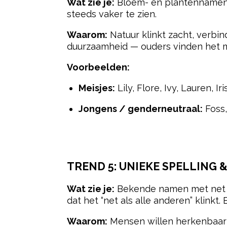
Wat zie je:
Bloem- en plantennamen blij
steeds vaker te zien.
Waarom:
Natuur klinkt zacht, verbind
duurzaamheid — ouders vinden het moo
Voorbeelden:
Meisjes:
Lily, Flore, Ivy, Lauren, Iri
Jongens / genderneutraal:
Foss,
TREND 5:
UNIEKE SPELLING 
Wat zie je:
Bekende namen met net
dat het “net als alle anderen” klinkt. B
Waarom:
Mensen willen herkenbaarhe