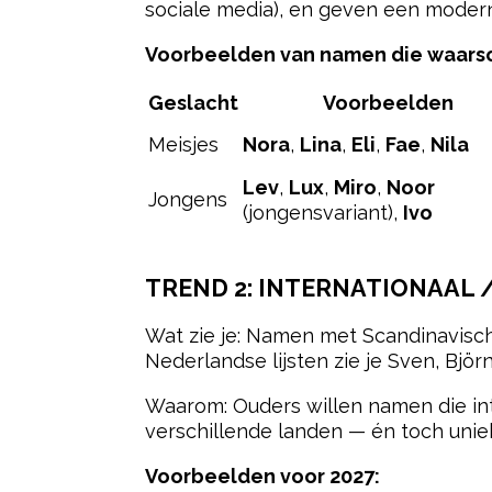
sociale media), en geven een moderne
Voorbeelden van namen die waarschi
Geslacht
Voorbeelden
Meisjes
Nora
,
Lina
,
Eli
,
Fae
,
Nila
Lev
,
Lux
,
Miro
,
Noor
Jongens
(jongensvariant),
Ivo
TREND 2: INTERNATIONAAL 
Wat zie je: Namen met Scandinavische
Nederlandse lijsten zie je Sven, Björ
Waarom: Ouders willen namen die int
verschillende landen — én toch uniek
Voorbeelden voor 2027: