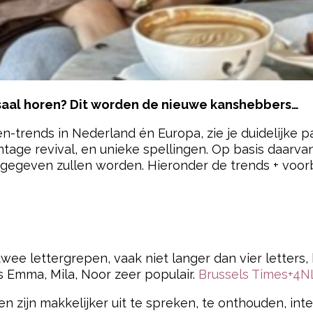
aal horen? Dit worden de nieuwe kanshebbers…
en-trends in Nederland én Europa, zie je duidelijke
intage revival, en unieke spellingen. Op basis daarv
gegeven zullen worden. Hieronder de trends + voorb
pow
e lettergrepen, vaak niet langer dan vier letters, b
als Emma, Mila, Noor zeer populair.
Brussels Times
+4
N
 zijn makkelijker uit te spreken, te onthouden, inter