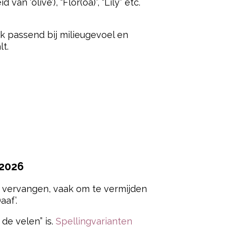
n ‘olive’), “Flor(oa)”, “Lily” etc.
Ook passend bij milieugevoel en
t.
2026
(s) vervangen, vaak om te vermijden
aaf’.
de velen” is.
Spellingvarianten