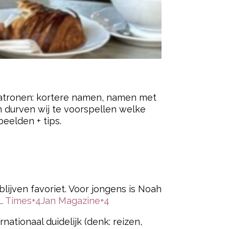
 patronen: kortere namen, namen met
an durven wij te voorspellen welke
eelden + tips.
ered by
lijven favoriet. Voor jongens is Noah
L Times
+4
Jan Magazine
+4
nationaal duidelijk (denk: reizen,