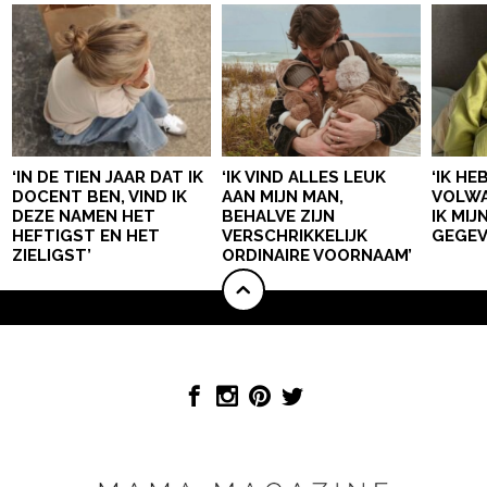
‘IN DE TIEN JAAR DAT IK
‘IK VIND ALLES LEUK
‘IK HE
DOCENT BEN, VIND IK
AAN MIJN MAN,
VOLWA
DEZE NAMEN HET
BEHALVE ZIJN
IK MI
HEFTIGST EN HET
VERSCHRIKKELIJK
GEGEV
ZIELIGST’
ORDINAIRE VOORNAAM’