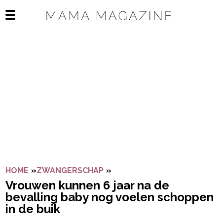
Navigatie overslaan
Open het mobiele menu
HOME
»
ZWANGERSCHAP
»
VROUWEN KUNNEN 6 JAAR N
Vrouwen kunnen 6 jaar na de
bevalling baby nog voelen schoppen
in de buik