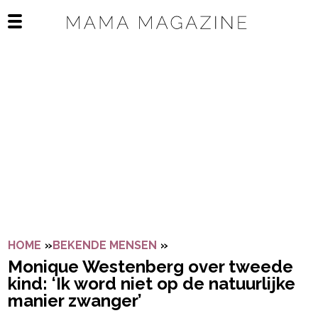
Navigatie overslaan
Open het mobiele menu
HOME
»
BEKENDE MENSEN
»
MONIQUE WESTENBERG OV
Monique Westenberg over tweede
kind: ‘Ik word niet op de natuurlijke
manier zwanger’