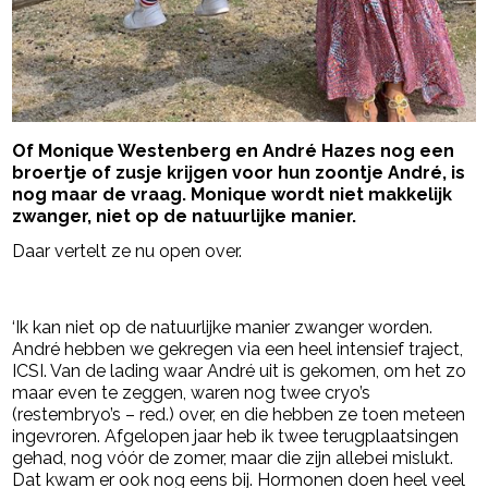
Of Monique Westenberg en André Hazes nog een
broertje of zusje krijgen voor hun zoontje André, is
nog maar de vraag. Monique wordt niet makkelijk
zwanger, niet op de natuurlijke manier.
Daar vertelt ze nu open over.
- Advertentie -
powered by
‘Ik kan niet op de natuurlijke manier zwanger worden.
André hebben we gekregen via een heel intensief traject,
ICSI. Van de lading waar André uit is gekomen, om het zo
maar even te zeggen, waren nog twee cryo’s
(restembryo’s – red.) over, en die hebben ze toen meteen
ingevroren. Afgelopen jaar heb ik twee terugplaatsingen
gehad, nog vóór de zomer, maar die zijn allebei mislukt.
Dat kwam er ook nog eens bij. Hormonen doen heel veel