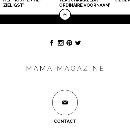
HEFTIGST EN HET
VERSCHRIKKELIJK
GEGEV
ZIELIGST’
ORDINAIRE VOORNAAM’
CONTACT