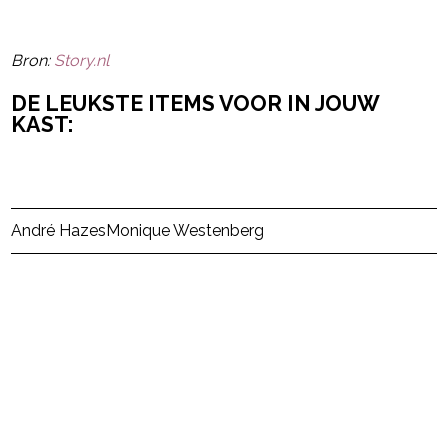
Bron:
Story.nl
DE LEUKSTE ITEMS VOOR IN JOUW
KAST:
Post Views:
103
André Hazes
Monique Westenberg
powered by