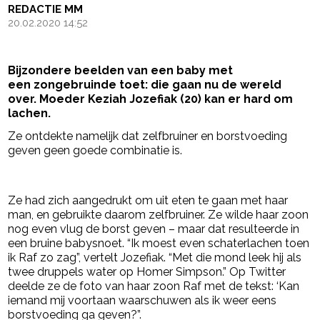
REDACTIE MM
20.02.2020 14:52
Bijzondere beelden van een baby met
een zongebruinde toet: die gaan nu de wereld
over. Moeder Keziah Jozefiak (20) kan er hard om
lachen.
Ze ontdekte namelijk dat zelfbruiner en borstvoeding
geven geen goede combinatie is.
- Advertentie -
powered by
Ze had zich aangedrukt om uit eten te gaan met haar
man, en gebruikte daarom zelfbruiner. Ze wilde haar zoon
nog even vlug de borst geven – maar dat resulteerde in
een bruine babysnoet. “Ik moest even schaterlachen toen
ik Raf zo zag”, vertelt Jozefiak. “Met die mond leek hij als
twee druppels water op Homer Simpson.” Op Twitter
deelde ze de foto van haar zoon Raf met de tekst: ‘Kan
iemand mij voortaan waarschuwen als ik weer eens
borstvoeding ga geven?”.