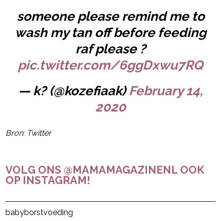
someone please remind me to
wash my tan off before feeding
raf please ?
pic.twitter.com/6ggDxwu7RQ
— k? (@kozefiaak)
February 14,
2020
Bron: Twitter
VOLG ONS @MAMAMAGAZINENL OOK
OP INSTAGRAM!
Post Views:
38
baby
borstvoeding