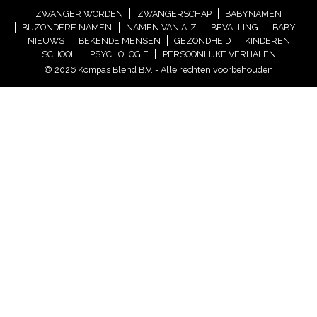
ZWANGER WORDEN
ZWANGERSCHAP
BABYNAMEN
BIJZONDERE NAMEN
NAMEN VAN A-Z
BEVALLING
BABY
NIEUWS
BEKENDE MENSEN
GEZONDHEID
KINDEREN
SCHOOL
PSYCHOLOGIE
PERSOONLIJKE VERHALEN
© 2026 Kompas Blend B.V. - Alle rechten voorbehouden