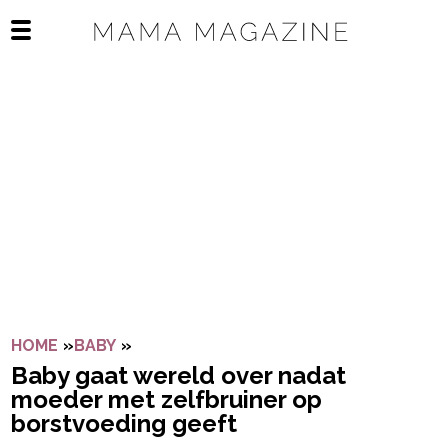
Navigatie overslaan
Open het mobiele menu
HOME
»
BABY
»
BABY GAAT WERELD OVER NADAT MOE
Baby gaat wereld over nadat
moeder met zelfbruiner op
borstvoeding geeft