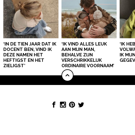
‘IN DE TIEN JAAR DAT IK
‘IK VIND ALLES LEUK
‘IK HE
DOCENT BEN, VIND IK
AAN MIJN MAN,
VOLWA
DEZE NAMEN HET
BEHALVE ZIJN
IK MI
HEFTIGST EN HET
VERSCHRIKKELIJK
GEGEV
ZIELIGST’
ORDINAIRE VOORNAAM’