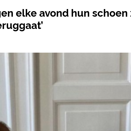
OGEN ELKE AVOND HUN SCHOEN ZETTEN, TOT SIN
en elke avond hun schoen z
eruggaat’