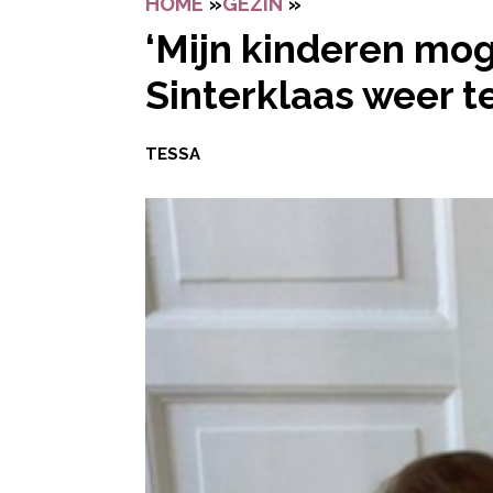
HOME
»
GEZIN
»
‘MIJN KINDEREN M
‘Mijn kinderen mog
Sinterklaas weer t
TESSA