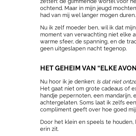
zetten: de glimmende wortel voor he
ochtend. Maar in mijn jeugd mochten 
had van mij wel langer mogen duren.
Nu ik zelf moeder ben, wil ik dat mi
moment van verwachting niet elke av
warme sfeer, de spanning, en de tradi
geen uitgeslapen nacht tegenop.
HET GEHEIM VAN “ELKE AVO
Nu hoor ik je denken:
Is dat niet ont
Het gaat niet om grote cadeaus of e
handje pepernoten, een mandarijn, e
achtergelaten. Soms laat ik zelfs een
compliment geeft over hoe goed mij
Door het klein en speels te houden,
erin zit.