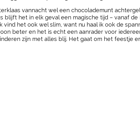
terklaas vannacht wel een chocolademunt achtergel
 blijft het in elk geval een magische tijd – vanaf d
Ik vind het ook wel slim, want nu haal ik ook de sp
on beter en het is echt een aanrader voor iedereen
nderen zijn met alles blij. Het gaat om het feestje e
pow