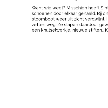
Want wie weet? Misschien heeft Sin
schoenen door elkaar gehaald. Bij ons
stoomboot weer uit zicht verdwijnt. 
zetten weg. Ze slapen daardoor gewo
een knutselwerkje, nieuwe stiften… Ki
Post Views:
159