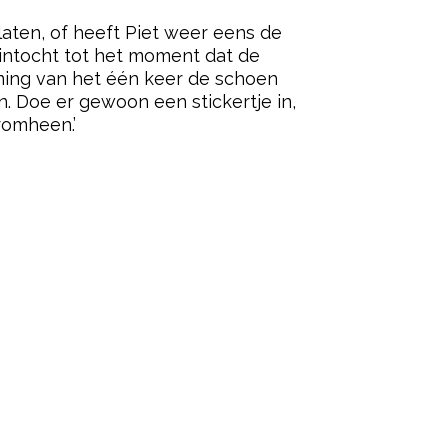
aten, of heeft Piet weer eens de
e intocht tot het moment dat de
anning van het één keer de schoen
. Doe er gewoon een stickertje in,
romheen.’
ered by