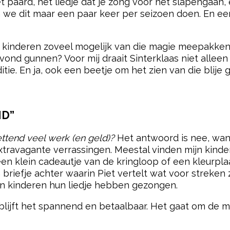
t paard, het liedje dat je zong voor het slapengaan
we dit maar een paar keer per seizoen doen. En eerl
jn kinderen zoveel mogelijk van die magie meepakken
ond gunnen? Voor mij draait Sinterklaas niet allee
tie. En ja, ook een beetje om het zien van die blije 
ND”
zettend veel werk (en geld)?
Het antwoord is nee, want 
xtravagante verrassingen. Meestal vinden mijn kinde
en klein cadeautje van de kringloop of een kleurpla
 briefje achter waarin Piet vertelt wat voor streken
n kinderen hun liedje hebben gezongen.
 blijft het spannend en betaalbaar. Het gaat om de 