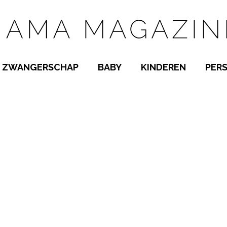
ZWANGERSCHAP
BABY
KINDEREN
PER
E NAMEN
ZWANGER WORDEN
BABYKAMER
PEUTER
 NAMEN
KWAALTJES
KRAAMTIJD
KLEUTER
AMEN
MISKRAAM
BABYKWAALTJES
TIENERS
MEN
VERLOF
BORSTVOEDING
SCHOOL
 A-Z
BEVALLING
SLAPEN
SPEELGOED
SLAPEN
KINDERZIEKTES