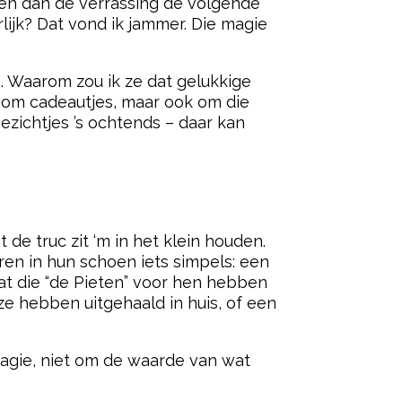
, en dan de verrassing de volgende
ijk? Dat vond ik jammer. Die magie
. Waarom zou ik ze dat gelukkige
n om cadeautjes, maar ook om die
gezichtjes ’s ochtends – daar kan
de truc zit ‘m in het klein houden.
ren in hun schoen iets simpels: een
at die “de Pieten” voor hen hebben
 ze hebben uitgehaald in huis, of een
magie, niet om de waarde van wat