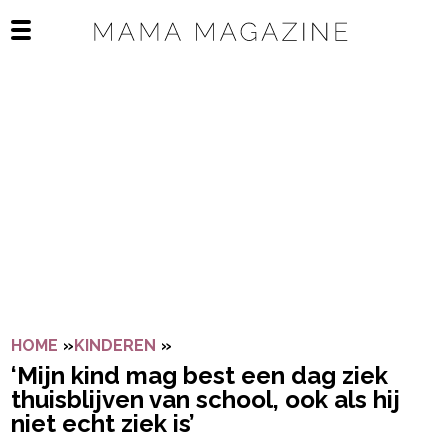
Navigatie overslaan
Open het mobiele menu
HOME
»
KINDEREN
»
‘MIJN KIND MAG BEST EEN DAG ZIE
‘Mijn kind mag best een dag ziek
thuisblijven van school, ook als hij
niet echt ziek is’