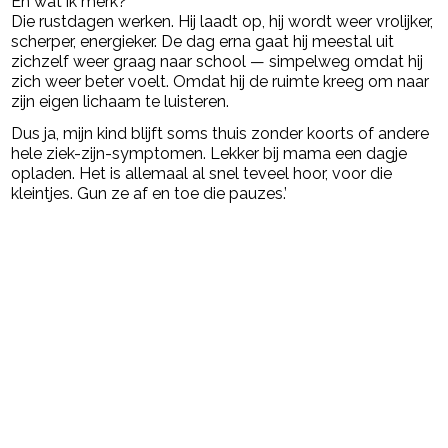
En wat ik merk?
Die rustdagen werken. Hij laadt op, hij wordt weer vrolijker,
scherper, energieker. De dag erna gaat hij meestal uit
zichzelf weer graag naar school — simpelweg omdat hij
zich weer beter voelt. Omdat hij de ruimte kreeg om naar
zijn eigen lichaam te luisteren.
Dus ja, mijn kind blijft soms thuis zonder koorts of andere
hele ziek-zijn-symptomen. Lekker bij mama een dagje
opladen. Het is allemaal al snel teveel hoor, voor die
kleintjes. Gun ze af en toe die pauzes.’
Post Views:
2.508
powered by