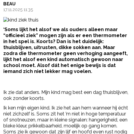
BEAU
17.11.2025 11:35
‘Soms lijkt het alsof we als ouders alleen maar
“officieel ziek” mogen zijn als er een thermometer
in het spel is. Koorts? Dan is het duidelijk:
thuisblijven, uitrusten, dikke sokken aan. Maar
zodra die thermometer geen verhoging aangeeft,
lijkt het alsof een kind automatisch gewoon naar
school moet. Alsof dát het enige bewijs is dat
iemand zich niet lekker mag voelen.
- Advertentie -
powered by
Ik zie dat anders. Mijn kind mag best een dag thuisblijven,
ook zonder koorts.
Ik ken mijn eigen kind. Ik zie het aan hem wanneer hij écht
niet zichzelf is. Soms zit het ’m niet in hoge temperatuur
of snotneuzen, maar in kleine signalen: hangerigheid, een
bleke kleur, prikkelbaarheid, moeilijk op gang komen.
Soms zie ik gewoon dat zijn lijf en hoofd even rust nodig