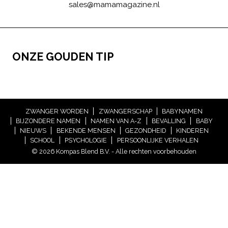
sales@mamamagazine.nl
ONZE GOUDEN TIP
ZWANGER WORDEN
ZWANGERSCHAP
BABYNAMEN
BIJZONDERE NAMEN
NAMEN VAN A-Z
BEVALLING
BABY
NIEUWS
BEKENDE MENSEN
GEZONDHEID
KINDEREN
SCHOOL
PSYCHOLOGIE
PERSOONLIJKE VERHALEN
© 2026 Kompas Blend B.V. - Alle rechten voorbehouden