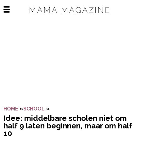
Navigatie overslaan
Open het mobiele menu
HOME
»
SCHOOL
»
IDEE: MIDDELBARE SCHOLEN NIET O
Idee: middelbare scholen niet om
half 9 laten beginnen, maar om half
10