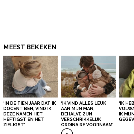
MEEST BEKEKEN
‘IN DE TIEN JAAR DAT IK
‘IK VIND ALLES LEUK
‘IK HE
DOCENT BEN, VIND IK
AAN MIJN MAN,
VOLWA
DEZE NAMEN HET
BEHALVE ZIJN
IK MI
HEFTIGST EN HET
VERSCHRIKKELIJK
GEGEV
ZIELIGST’
ORDINAIRE VOORNAAM’