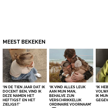
MEEST BEKEKEN
‘IN DE TIEN JAAR DAT IK
‘IK VIND ALLES LEUK
‘IK HE
DOCENT BEN, VIND IK
AAN MIJN MAN,
VOLWA
DEZE NAMEN HET
BEHALVE ZIJN
IK MI
HEFTIGST EN HET
VERSCHRIKKELIJK
GEGEV
ZIELIGST’
ORDINAIRE VOORNAAM’