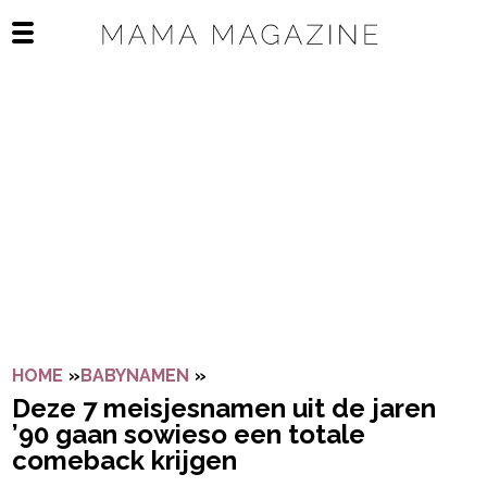
Navigatie overslaan
Open het mobiele menu
HOME
»
BABYNAMEN
»
DEZE 7 MEISJESNAMEN UIT DE 
Deze 7 meisjesnamen uit de jaren
’90 gaan sowieso een totale
comeback krijgen