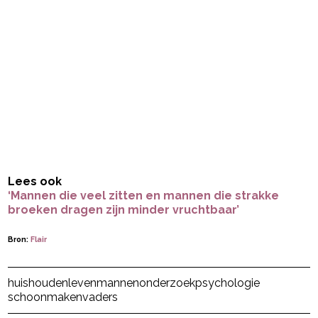
Lees ook
‘Mannen die veel zitten en mannen die strakke
broeken dragen zijn minder vruchtbaar’
Bron:
Flair
Post Views:
27
huishouden
leven
mannen
onderzoek
psychologie
schoonmaken
vaders