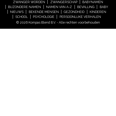
ZWANGER WORDEN
ZWANGERSCHAP
BABYNAMEN
BIJZONDERE NAMEN
NAMEN VAN A-Z
BEVALLING
BABY
NIEUWS
BEKENDE MENSEN
GEZONDHEID
KINDEREN
SCHOOL
PSYCHOLOGIE
PERSOONLIJKE VERHALEN
© 2026 Kompas Blend B.V. - Alle rechten voorbehouden