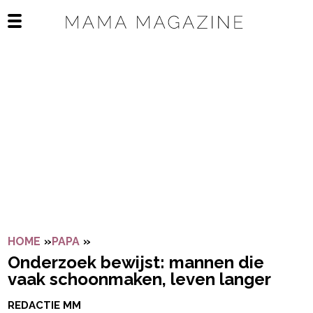
Navigatie overslaan
Open het mobiele menu
HOME
»
PAPA
»
ONDERZOEK BEWIJST: MANNEN DIE VA
Onderzoek bewijst: mannen die
vaak schoonmaken, leven langer
REDACTIE MM