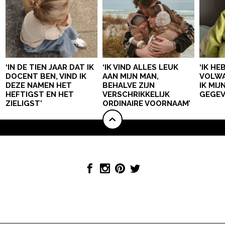
‘IN DE TIEN JAAR DAT IK
‘IK VIND ALLES LEUK
‘IK HE
DOCENT BEN, VIND IK
AAN MIJN MAN,
VOLWA
DEZE NAMEN HET
BEHALVE ZIJN
IK MI
HEFTIGST EN HET
VERSCHRIKKELIJK
GEGEV
ZIELIGST’
ORDINAIRE VOORNAAM’