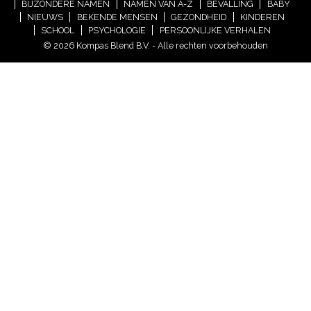
BIJZONDERE NAMEN
NAMEN VAN A-Z
BEVALLING
BABY
NIEUWS
BEKENDE MENSEN
GEZONDHEID
KINDEREN
SCHOOL
PSYCHOLOGIE
PERSOONLIJKE VERHALEN
© 2026 Kompas Blend B.V. - Alle rechten voorbehouden