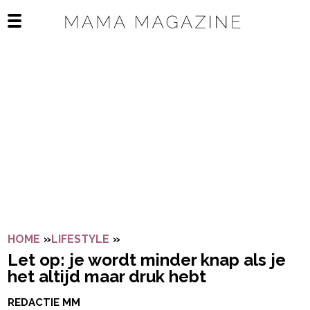
Navigatie overslaan
Open het mobiele menu
HOME
»
LIFESTYLE
»
LET OP: JE WORDT MINDER KNAP 
Let op: je wordt minder knap als je
het altijd maar druk hebt
REDACTIE MM