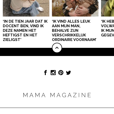
‘IN DE TIEN JAAR DAT IK
‘IK VIND ALLES LEUK
‘IK HE
DOCENT BEN, VIND IK
AAN MIJN MAN,
VOLWA
DEZE NAMEN HET
BEHALVE ZIJN
IK MI
HEFTIGST EN HET
VERSCHRIKKELIJK
GEGEV
ZIELIGST’
ORDINAIRE VOORNAAM’