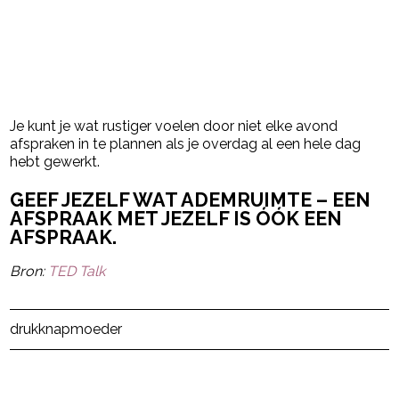
Je kunt je wat rustiger voelen door niet elke avond
afspraken in te plannen als je overdag al een hele dag
hebt gewerkt.
GEEF JEZELF WAT ADEMRUIMTE – EEN
AFSPRAAK MET JEZELF IS ÓÓK EEN
AFSPRAAK.
Bron:
TED Talk
Post Views:
9
druk
knap
moeder