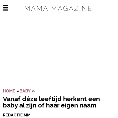
Navigatie overslaan
Open het mobiele menu
HOME
»
BABY
»
VANAF DÉZE LEEFTIJD HERKENT EEN BA
Vanaf déze leeftijd herkent een
baby al zijn of haar eigen naam
REDACTIE MM