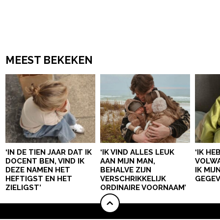
MEEST BEKEKEN
‘IN DE TIEN JAAR DAT IK
‘IK VIND ALLES LEUK
‘IK HE
DOCENT BEN, VIND IK
AAN MIJN MAN,
VOLWA
DEZE NAMEN HET
BEHALVE ZIJN
IK MI
HEFTIGST EN HET
VERSCHRIKKELIJK
GEGEV
ZIELIGST’
ORDINAIRE VOORNAAM’