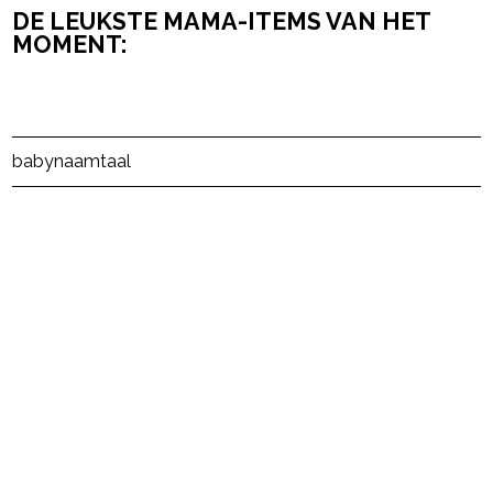
DE LEUKSTE MAMA-ITEMS VAN HET
MOMENT:
Post Views:
111
baby
naam
taal
powered by