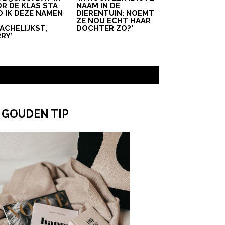
R DE KLAS STA
NAAM IN DE
D IK DEZE NAMEN
DIERENTUIN: NOEMT
T
ZE NOU ECHT HAAR
ACHELIJKST,
DOCHTER ZO?’
RY’
 GOUDEN TIP