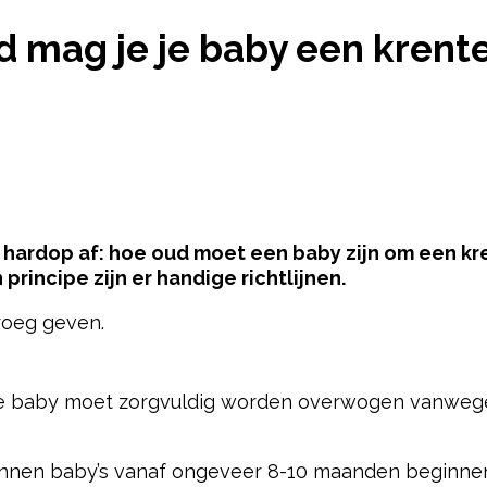
IJD MAG JE JE BABY EEN KRENTENBOL TE ETEN G
jd mag je je baby een krent
n hardop af: hoe oud moet een baby zijn om een k
n principe zijn er handige richtlijnen.
vroeg geven.
pow
e baby moet zorgvuldig worden overwogen vanwege d
nnen baby’s vanaf ongeveer 8-10 maanden beginnen