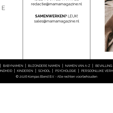
redactie@mamamagazine.nl
SAMENWERKEN?
LEUK!
sales@mamamagazine.nl
BABYNAMEN
BIJZONDERE NAMEN
NAMEN VAN A-Z
BEVALLING
NDHEID
KINDEREN
SCHOOL
PSYCHOLOGIE
PERSOONLIJKE VER
© 2026 Kompas Blend B.V. - Alle rechten voorbehouden