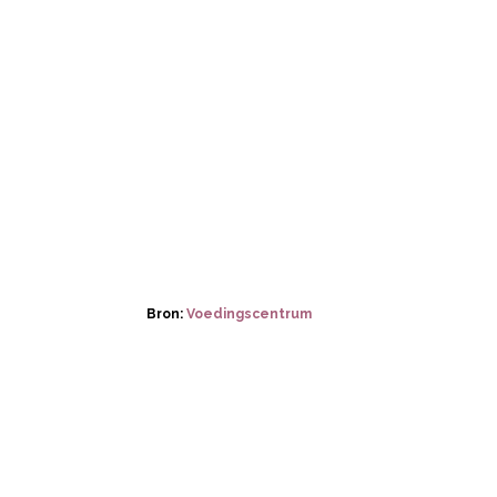
Bron:
Voedingscentrum
Post Views:
1.302