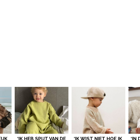
LEUK
‘IK HEB SPIJT VAN DE
‘IK WIST NIET HOE IK
‘IN