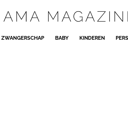
ZWANGERSCHAP
BABY
KINDEREN
PER
E NAMEN
ZWANGER WORDEN
BABYKAMER
PEUTER
 NAMEN
KWAALTJES
KRAAMTIJD
KLEUTER
AMEN
MISKRAAM
BABYKWAALTJES
TIENERS
MEN
VERLOF
BORSTVOEDING
SCHOOL
 A-Z
BEVALLING
SLAPEN
SPEELGOED
SLAPEN
KINDERZIEKTES