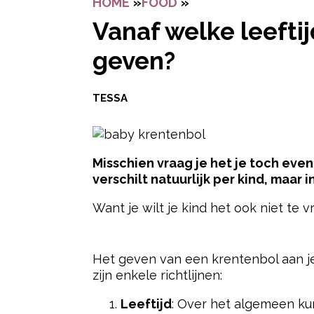
HOME
»
FOOD
»
VANAF WELKE LEEFT
Vanaf welke leefti
geven?
TESSA
Misschien vraag je het je toch eve
verschilt natuurlijk per kind, maar i
Want je wilt je kind het ook niet te 
- Advertentie -
Het geven van een krentenbol aan j
zijn enkele richtlijnen:
Leeftijd
: Over het algemeen ku