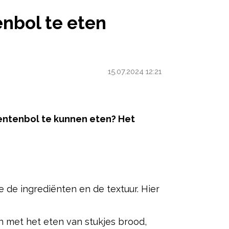
EVEN?
enbol te eten
15.07.2024 12:21
rentenbol te kunnen eten? Het
ered by
e ingrediënten en de textuur. Hier
 met het eten van stukjes brood,