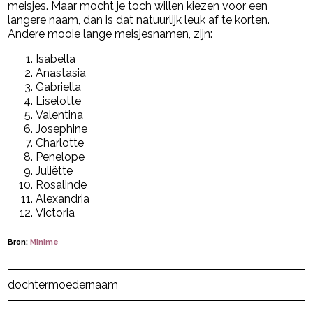
meisjes. Maar mocht je toch willen kiezen voor een
langere naam, dan is dat natuurlijk leuk af te korten.
Andere mooie lange meisjesnamen, zijn:
Isabella
Anastasia
Gabriella
Liselotte
Valentina
Josephine
Charlotte
Penelope
Juliëtte
Rosalinde
Alexandria
Victoria
Bron:
Minime
Post Views:
6.340
dochter
moeder
naam