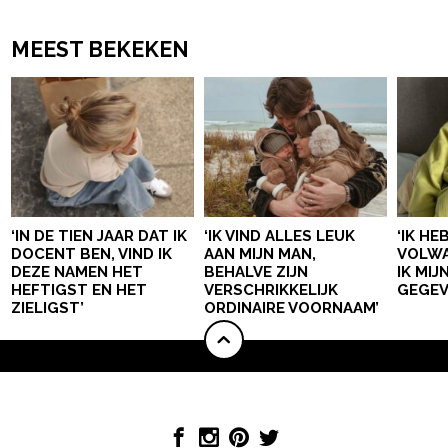
MEEST BEKEKEN
‘IN DE TIEN JAAR DAT IK
‘IK VIND ALLES LEUK
‘IK HE
DOCENT BEN, VIND IK
AAN MIJN MAN,
VOLWA
DEZE NAMEN HET
BEHALVE ZIJN
IK MI
HEFTIGST EN HET
VERSCHRIKKELIJK
GEGEV
ZIELIGST’
ORDINAIRE VOORNAAM’