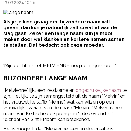
13.03.2024 10:38
Als je je kind graag een bijzondere naam wilt
geven, dan kun je natuurlijk zelf creatief aan de
slag gaan. Zeker een lange naam kun je mooi
maken door wat klanken en kortere namen samen
te stellen. Dat bedacht ook deze moeder.
- Advertentie -
powered by
‘Mijn dochter heet MELVIÉNNE…nog nooit gehoord …’
BIJZONDERE LANGE NAAM
“Melvienne” lijkt een zeldzame en
ongebruikelijke naam
te
zijn. Het lijkt te zijn samengesteld uit de naam “Melvin” en
het vrouwelijke suffix “-ienne”, wat kan wijzen op een
vrouwelijke variant van de naam “Melvin”. “Melvin” is een
naam van Keltische oorsprong die “edele vriend” of
“dienaar van Sint Finbarr” kan betekenen.
Het is mogelijk dat “Melvienne” een unieke creatie is,