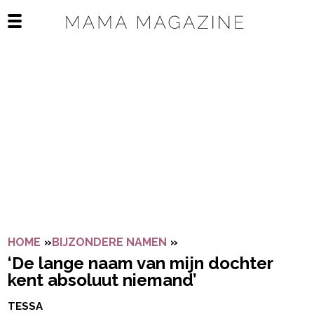
Navigatie overslaan
Open het mobiele menu
HOME
»
BIJZONDERE NAMEN
»
‘DE LANGE NAAM VAN M
‘De lange naam van mijn dochter
kent absoluut niemand’
TESSA