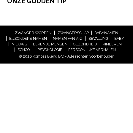
ONZE GOUDEN TIP
ZWANGER WORDEN
ZWANGERSCHAP
BABYNAMEN
BIJZONDERE NAMEN
NAMEN VAN A-Z
BEVALLING
BABY
NIEUWS
BEKENDE MENSEN
GEZONDHEID
KINDEREN
SCHOOL
PSYCHOLOGIE
PERSOONLIJKE VERHALEN
© 2026 Kompas Blend B.V. - Alle rechten voorbehouden