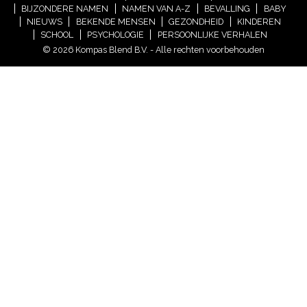
BIJZONDERE NAMEN
NAMEN VAN A-Z
BEVALLING
BABY
NIEUWS
BEKENDE MENSEN
GEZONDHEID
KINDEREN
SCHOOL
PSYCHOLOGIE
PERSOONLIJKE VERHALEN
© 2026 Kompas Blend B.V. - Alle rechten voorbehouden