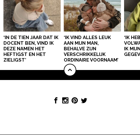
‘IN DE TIEN JAAR DAT IK
‘IK VIND ALLES LEUK
‘IK HE
DOCENT BEN, VIND IK
AAN MIJN MAN,
VOLWA
DEZE NAMEN HET
BEHALVE ZIJN
IK MI
HEFTIGST EN HET
VERSCHRIKKELIJK
GEGEV
ZIELIGST’
ORDINAIRE VOORNAAM’