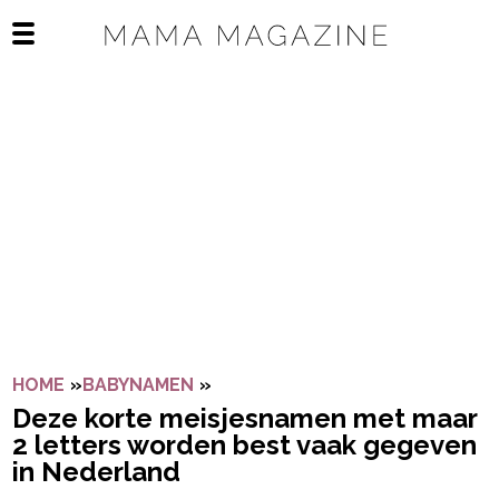
Navigatie overslaan
Open het mobiele menu
HOME
»
BABYNAMEN
»
DEZE KORTE MEISJESNAMEN ME
Deze korte meisjesnamen met maar
2 letters worden best vaak gegeven
in Nederland