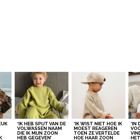
ONZE
CONTACT
IDEE
VOOR EEN ARTIKEL
redactie@mamamagazine.nl
SAMENWERKEN?
LEUK!
sales@mamamagazine.nl