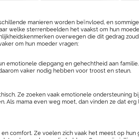
ovember)
moties en kunnen sterk gehecht zijn aan hun moed
gevoelens te uiten. Ze kunnen op een dag heel va
de kenmerken hebben die ertoe kunnen leiden dat
ouden dat elk kind uniek is en dat verschillende fac
 spelen in hun gedrag. En als je zo’n klefferd hebt…
weg gaan, toch?