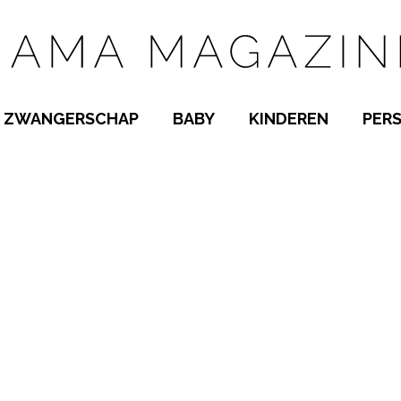
ZWANGERSCHAP
BABY
KINDEREN
PER
E NAMEN
ZWANGER WORDEN
BABYKAMER
PEUTER
 NAMEN
KWAALTJES
KRAAMTIJD
KLEUTER
AMEN
MISKRAAM
BABYKWAALTJES
TIENERS
MEN
VERLOF
BORSTVOEDING
SCHOOL
 A-Z
BEVALLING
SLAPEN
SPEELGOED
SLAPEN
KINDERZIEKTES