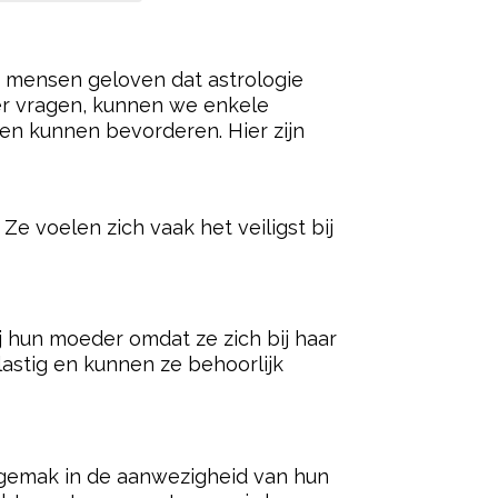
er. Ze zoeken haar vaak op voor
ak om mama smeken en missen haar
 kinderen vaker om hun moeder
toren zoals opvoeding, omgeving, en
 Lekker van genieten. Voor je het weet