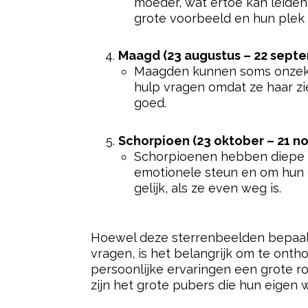
Post Views:
445