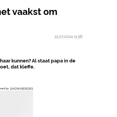
 OM MAMA
het vaakst om
15.07.2024 11:56
 haar kunnen? Al staat papa in de
t, dat kleffe.
ered by
 mensen geloven dat astrologie
der vragen, kunnen we enkele
n kunnen bevorderen. Hier zijn