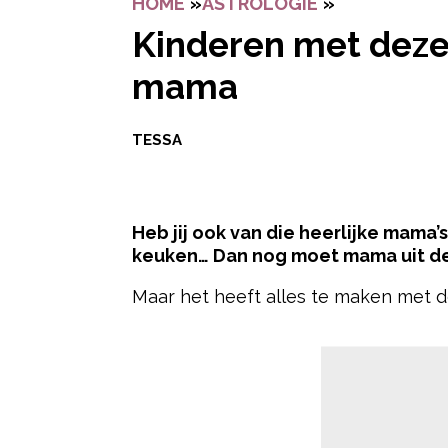
HOME
»
ASTROLOGIE
»
KINDEREN M
Kinderen met deze
mama
TESSA
Heb jij ook van die heerlijke mama’
keuken… Dan nog moet mama uit de
Maar het heeft alles te maken met d
- Advertentie -
Het gedrag van kinderen kan op ver
hierbij een rol speelt. Als we kijk
astrologische kenmerken en persoon
enkele sterrenbeelden die mogelijk