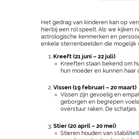
goed.
Schorpioen (23 oktober – 21 n
Schorpioenen hebben diepe e
emotionele steun en om hun 
gelijk, als ze even weg is.
Hoewel deze sterrenbeelden bepaal
vragen, is het belangrijk om te onth
persoonlijke ervaringen een grote rol
zijn het grote pubers die hun eigen 