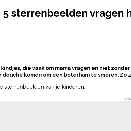
ET DEZE 5 STERRENBEELDEN VRAGEN HET VAAKST
 5 sterrenbeelden vragen 
s kindjes, die vaak om mama vragen en niet zonder
 douche komen om een boterham te smeren. Zo zoe
e sterrenbeelden van je kinderen.
pow
schillende manieren worden beïnvloed, en sommige
en naar welke sterrenbeelden het vaakst om hun moe
lijkheidskenmerken overwegen die dit gedrag zoude
 vaker om hun moeder vragen: