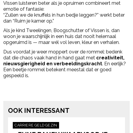
Vissen luisteren beter als je opruimen combineert met
emotie of fantasie:
“Zullen we de knuffels in hun bedje leggen?” werkt beter
dan “Ruim je kamer op.”
Als je kind Tweelingen, Boogschutter of Vissen is, dan
woon je waarschijnlijk in een huis dat nooit helemaal
opgeruimd is — maar wél vol leven, kleur en verhalen.
Dus voordat je weer moppert over de rommel: bedenk
dat die chaos vaak hand in hand gaat met
creativiteit,
nieuwsgierigheid en verbeeldingskracht
. En eerlijk?
Een beetje rommel betekent meestal dat er goed
gespeeld is.
Post Views:
5.109
powered by
OOK INTERESSANT
CARRIERE
GELD
GEZIN