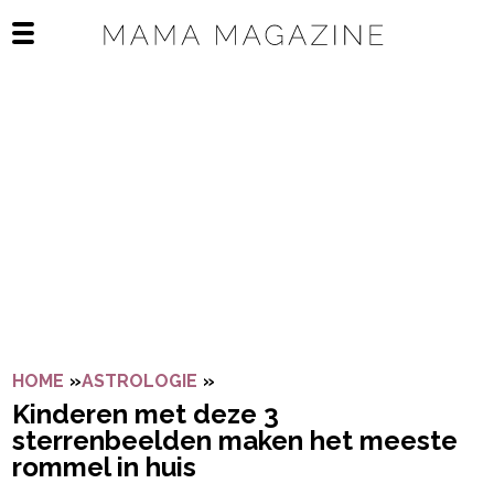
Navigatie overslaan
Open het mobiele menu
HOME
»
ASTROLOGIE
»
KINDEREN MET DEZE 3 STERRE
Kinderen met deze 3
sterrenbeelden maken het meeste
rommel in huis