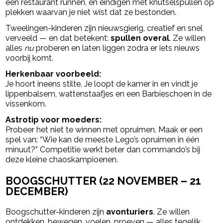
een restaurant runnen, en eindigen met knutselspullen op
plekken waarvan je niet wist dat ze bestonden.
Tweelingen-kinderen zijn nieuwsgierig, creatief en snel
verveeld — en dat betekent:
spullen overal
. Ze willen
alles
nu
proberen en laten liggen zodra er iets nieuws
voorbij komt.
Herkenbaar voorbeeld:
Je hoort ineens stilte. Je loopt de kamer in en vindt je
lippenbalsem, wattenstaafjes en een Barbieschoen in de
vissenkom.
Astrotip voor moeders:
Probeer het niet te winnen met opruimen. Maak er een
spel van: “Wie kan de meeste Lego’s opruimen in één
minuut?” Competitie werkt beter dan commando’s bij
deze kleine chaoskampioenen.
BOOGSCHUTTER (22 NOVEMBER – 21
DECEMBER)
Boogschutter-kinderen zijn
avonturiers
. Ze willen
ontdekken, bewegen, voelen, proeven — alles tegelijk.