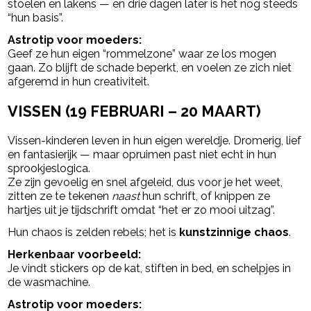
stoelen en lakens — en drie dagen later is het nog steeds
“hun basis”.
Astrotip voor moeders:
Geef ze hun eigen “rommelzone” waar ze los mogen
gaan. Zo blijft de schade beperkt, en voelen ze zich niet
afgeremd in hun creativiteit.
VISSEN (19 FEBRUARI – 20 MAART)
Vissen-kinderen leven in hun eigen wereldje. Dromerig, lief
en fantasierijk — maar opruimen past niet echt in hun
sprookjeslogica.
Ze zijn gevoelig en snel afgeleid, dus voor je het weet,
zitten ze te tekenen
naast
hun schrift, of knippen ze
hartjes uit je tijdschrift omdat “het er zo mooi uitzag”.
Hun chaos is zelden rebels; het is
kunstzinnige chaos
.
Herkenbaar voorbeeld:
Je vindt stickers op de kat, stiften in bed, en schelpjes in
de wasmachine.
Astrotip voor moeders: