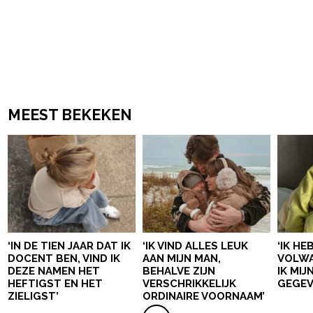
MEEST BEKEKEN
‘IN DE TIEN JAAR DAT IK
‘IK VIND ALLES LEUK
‘IK HE
DOCENT BEN, VIND IK
AAN MIJN MAN,
VOLWA
DEZE NAMEN HET
BEHALVE ZIJN
IK MI
HEFTIGST EN HET
VERSCHRIKKELIJK
GEGEV
ZIELIGST’
ORDINAIRE VOORNAAM’