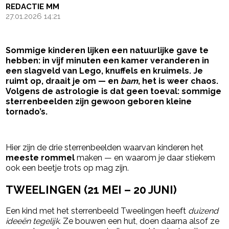
REDACTIE MM
27.01.2026 14:21
Sommige kinderen lijken een natuurlijke gave te
hebben: in vijf minuten een kamer veranderen in
een slagveld van Lego, knuffels en kruimels. Je
ruimt op, draait je om — en
bam
, het is weer chaos.
Volgens de astrologie is dat geen toeval: sommige
sterrenbeelden zijn gewoon geboren kleine
tornado’s.
- Advertentie -
powered by
Hier zijn de drie sterrenbeelden waarvan kinderen het
meeste rommel
maken — en waarom je daar stiekem
ook een beetje trots op mag zijn.
TWEELINGEN (21 MEI – 20 JUNI)
Een kind met het sterrenbeeld Tweelingen heeft
duizend
ideeën tegelijk
. Ze bouwen een hut, doen daarna alsof ze