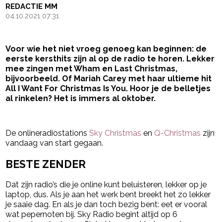
REDACTIE MM
04.10.2021 07:31
Voor wie het niet vroeg genoeg kan beginnen: de
eerste kersthits zijn al op de radio te horen. Lekker
mee zingen met Wham en Last Christmas,
bijvoorbeeld. Of Mariah Carey met haar ultieme hit
All I Want For Christmas Is You. Hoor je de belletjes
al rinkelen? Het is immers al oktober.
- Advertentie -
powered by
De onlineradiostations
Sky Christmas
en
Q-Christmas
zijn
vandaag van start gegaan.
BESTE ZENDER
Dat zijn radio’s die je online kunt beluisteren, lekker op je
laptop, dus. Als je aan het werk bent breekt het zo lekker
je saaie dag. En als je dan toch bezig bent: eet er vooral
wat pepernoten bij. Sky Radio begint altijd op 6