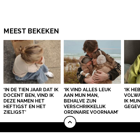
MEEST BEKEKEN
‘IN DE TIEN JAAR DAT IK
‘IK VIND ALLES LEUK
‘IK HE
DOCENT BEN, VIND IK
AAN MIJN MAN,
VOLWA
DEZE NAMEN HET
BEHALVE ZIJN
IK MI
HEFTIGST EN HET
VERSCHRIKKELIJK
GEGEV
ZIELIGST’
ORDINAIRE VOORNAAM’