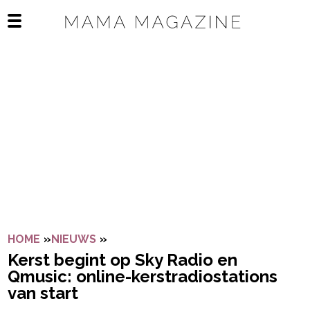
Navigatie overslaan
Open het mobiele menu
HOME
»
NIEUWS
»
KERST BEGINT OP SKY RADIO EN QM
Kerst begint op Sky Radio en
Qmusic: online-kerstradiostations
van start