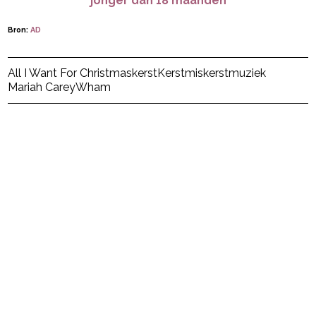
jonger dan 18 maanden
Bron:
AD
Post Views:
10
All I Want For Christmas
kerst
Kerstmis
kerstmuziek
Mariah Carey
Wham
powered by