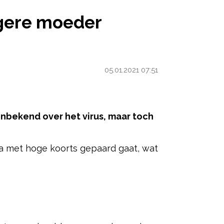
ER CORONAVIRUS KRIJGT’
ngere moeder
05.01.2021 07:51
onbekend over het virus, maar toch
na met hoge koorts gepaard gaat, wat
ered by