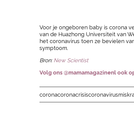
Voor je ongeboren baby is corona ve
van de Huazhong Universiteit van W
het coronavirus toen ze bevielen va
symptoom.
Bron:
New Scientist
Volg ons @mamamagazinenl ook op
Post Views:
7
corona
coronacrisis
coronavirus
miskr