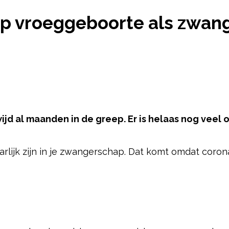
RE KANS OP VROEGGEBOORTE ALS ZWANGERE MOED
 op vroeggeboorte als zwa
jd al maanden in de greep. Er is helaas nog veel 
aarlijk zijn in je zwangerschap. Dat komt omdat coro
pow