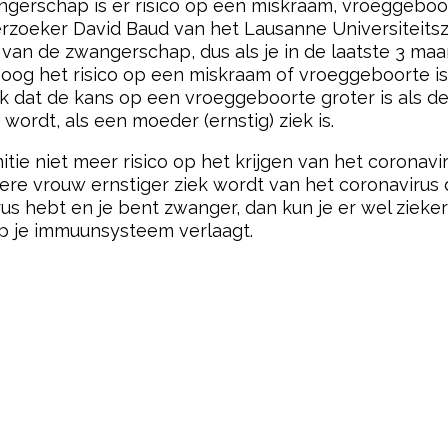
wangerschap is er risico op een miskraam, vroeggeb
derzoeker David Baud van het Lausanne Universiteitszi
 van de zwangerschap, dus als je in de laatste 3 m
e hoog het risico op een miskraam of vroeggeboorte is
elijk dat de kans op een vroeggeboorte groter is als
ordt, als een moeder (ernstig) ziek is.
tie niet meer risico op het krijgen van het coronavir
re vrouw ernstiger ziek wordt van het coronavirus d
rus hebt en je bent zwanger, dan kun je er wel ziek
p je immuunsysteem verlaagt.