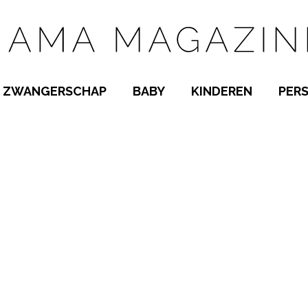
ZWANGERSCHAP
BABY
KINDEREN
PER
E NAMEN
ZWANGER WORDEN
BABYKAMER
PEUTER
 NAMEN
KWAALTJES
KRAAMTIJD
KLEUTER
AMEN
MISKRAAM
BABYKWAALTJES
TIENERS
MEN
VERLOF
BORSTVOEDING
SCHOOL
 A-Z
BEVALLING
SLAPEN
SPEELGOED
SLAPEN
KINDERZIEKTES