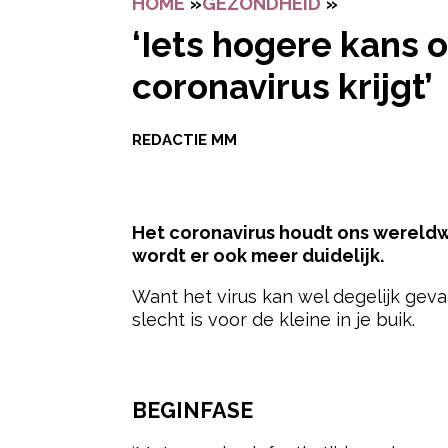
HOME
»
GEZONDHEID
»
‘IETS HOGE
‘Iets hogere kans
coronavirus krijgt’
REDACTIE MM
Het coronavirus houdt ons wereldwi
wordt er ook meer duidelijk.
Want het virus kan wel degelijk gev
slecht is voor de kleine in je buik.
- Advertentie -
BEGINFASE