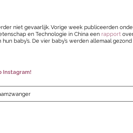
rder niet gevaarlijk. Vorige week publiceerden onder
etenschap en Technologie in China een
rapport
over
n hun baby’s. De vier baby’s werden allemaal gezon
 Instagram!
aam
zwanger
pow