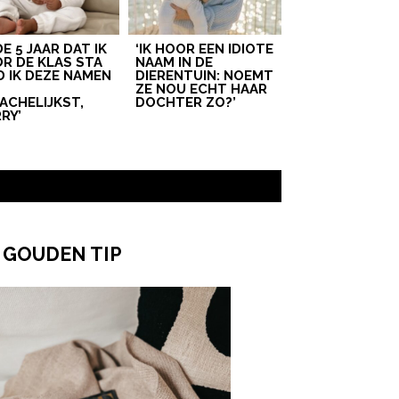
 DE 5 JAAR DAT IK
‘IK HOOR EEN IDIOTE
R DE KLAS STA
NAAM IN DE
D IK DEZE NAMEN
DIERENTUIN: NOEMT
T
ZE NOU ECHT HAAR
ACHELIJKST,
DOCHTER ZO?’
RY’
 GOUDEN TIP