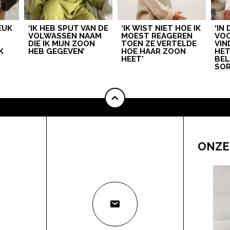
LEUK
‘IK HEB SPIJT VAN DE
‘IK WIST NIET HOE IK
‘IN
VOLWASSEN NAAM
MOEST REAGEREN
VOO
DIE IK MIJN ZOON
TOEN ZE VERTELDE
VIN
K
HEB GEGEVEN’
HOE HAAR ZOON
HE
HEET’
BEL
SOR
ONZE