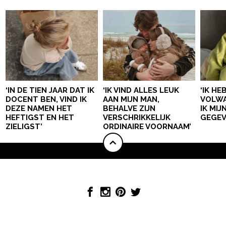
‘IN DE TIEN JAAR DAT IK
‘IK VIND ALLES LEUK
‘IK HE
DOCENT BEN, VIND IK
AAN MIJN MAN,
VOLWA
DEZE NAMEN HET
BEHALVE ZIJN
IK MI
HEFTIGST EN HET
VERSCHRIKKELIJK
GEGEV
ZIELIGST’
ORDINAIRE VOORNAAM’