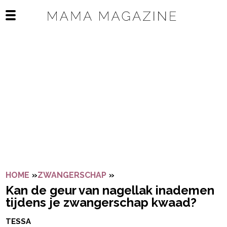
Navigatie overslaan
Open het mobiele menu
HOME
»
ZWANGERSCHAP
»
KAN DE GEUR VAN NAGELL
Kan de geur van nagellak inademen
tijdens je zwangerschap kwaad?
TESSA