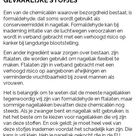
GEVAARLIJKE STOFJES
Een van de chemicaliën waarover bezorgdheid bestaat, is
formaldehyde, dat soms wordt gebruikt als
conserveermiddel in nagellak. Formaldehyde kan bij
inademing irritatie van de luchtwegen veroorzaken en
wordt in verband gebracht met een verhoogd risico op
kanker bij langdurige blootstelling.
Een ander ingrediënt waar zorgen over bestaan, zijn
ftalaten, die worden gebruikt om nagellak flexibel te
maken. Ftalaten zijn in verband gebracht met een
verhoogd risico op aangeboren afwijkingen en
verminderde vruchtbaarheid bij zowel mannen als
vrouwen.
Het is belangrijk om te weten dat de meeste nagellakken
tegenwoordig vrij zijn van formaldehyde en ftalaten, maar
sommige nagellakken bevatten deze chemicaliën nog
steeds. Als je zwanger bent en nagellak wilt gebruiken, is
het het beste om te kiezen voor nagellakken die vrij zijn
van deze stoffen. En ook geldt: je moet heel veel van
deze stofjes inademen voordat het schadelijk kan zijn. Die
kans is vrij klein. Heb je nagellak gekocht die in de EU