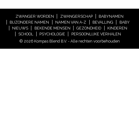
ZWANGER WORDEN
ZWANGERSCHAP
BABYNAMEN
BIJZONDERE NAMEN
NAMEN VAN A-Z
BEVALLING
BABY
NIEUWS
BEKENDE MENSEN
GEZONDHEID
KINDEREN
SCHOOL
PSYCHOLOGIE
PERSOONLIJKE VERHALEN
© 2026 Kompas Blend B.V. - Alle rechten voorbehouden