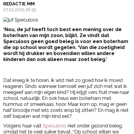
REDACTIE MM
27.03.2025 16:55
‘Nou, de juf heeft toch best een mening over de
boterham van mijn zoon, blijkt. Ze vindt dat
Speculoos geen goed beleg is voor een boterham
die op school wordt gegeten. ‘Van die zoetigheid
wordt hij drukker en bovendien willen andere
kinderen dan ook alleen maar zoet beleg.’
- Advertentie -
powered by
Dat kreeg ik te horen. Ik wist niet zo goed hoe ik moest
reageren. Sinds wanneer bemoeit een juf zich met wat ik
meegeef aan mijn eigen kind? Hij krijgt vers fruit mee naar
school, natuurlijk. En ook heus een boterham met
hummus of smeerkaas, hoor. Maar kom op, mag er geen
half broodje met iets zoets erop bij zitten? En mag ik niet
zelf bepalen wat mijn kind eet?
Volgens haar valt
Speculoos
niet onder gezond beleg,
omdat het te veel suiker bevat. “Op school willen we