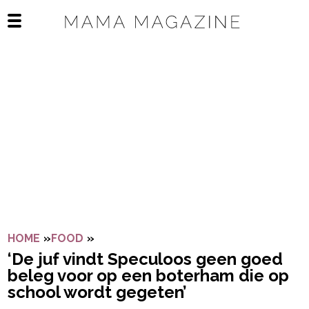
Navigatie overslaan
Open het mobiele menu
HOME
»
FOOD
»
‘DE JUF VINDT SPECULOOS GEEN GOE
‘De juf vindt Speculoos geen goed
beleg voor op een boterham die op
school wordt gegeten’