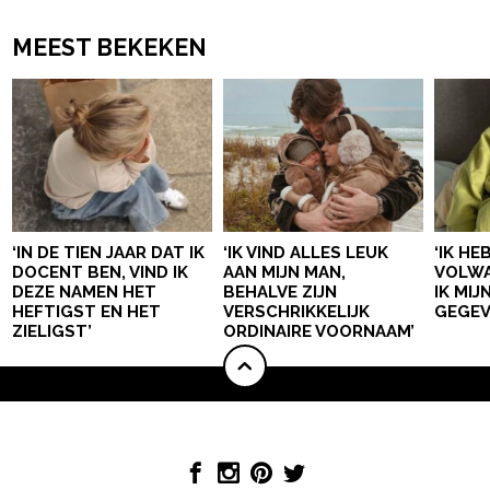
MEEST BEKEKEN
‘IN DE TIEN JAAR DAT IK
‘IK VIND ALLES LEUK
‘IK HE
DOCENT BEN, VIND IK
AAN MIJN MAN,
VOLWA
DEZE NAMEN HET
BEHALVE ZIJN
IK MI
HEFTIGST EN HET
VERSCHRIKKELIJK
GEGEV
ZIELIGST’
ORDINAIRE VOORNAAM’