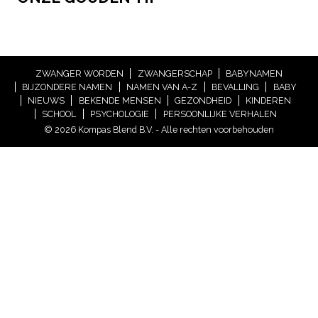
ZWANGER WORDEN
ZWANGERSCHAP
BABYNAMEN
BIJZONDERE NAMEN
NAMEN VAN A-Z
BEVALLING
BABY
NIEUWS
BEKENDE MENSEN
GEZONDHEID
KINDEREN
SCHOOL
PSYCHOLOGIE
PERSOONLIJKE VERHALEN
© 2026 Kompas Blend B.V. - Alle rechten voorbehouden