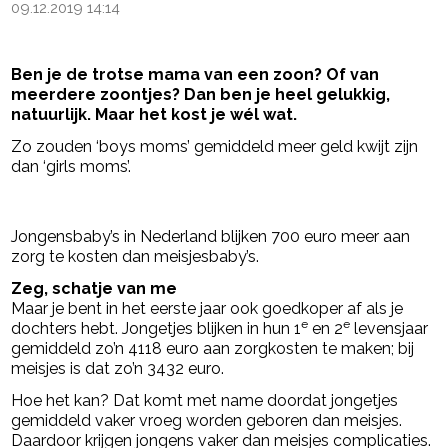
09.12.2019 14:14
Ben je de trotse mama van een zoon? Of van
meerdere zoontjes? Dan ben je heel gelukkig,
natuurlijk. Maar het kost je wél wat.
Zo zouden ‘boys moms’ gemiddeld meer geld kwijt zijn
dan ‘girls moms’.
- Advertentie -
powered by
Jongensbaby’s in Nederland blijken 700 euro meer aan
zorg te kosten dan meisjesbaby’s.
Zeg, schatje van me
Maar je bent in het eerste jaar ook goedkoper af als je
e
e
dochters hebt. Jongetjes blijken in hun 1
en 2
levensjaar
gemiddeld zo’n 4118 euro aan zorgkosten te maken; bij
meisjes is dat zo’n 3432 euro.
Hoe het kan? Dat komt met name doordat jongetjes
gemiddeld vaker vroeg worden geboren dan meisjes.
Daardoor krijgen jongens vaker dan meisjes complicaties.