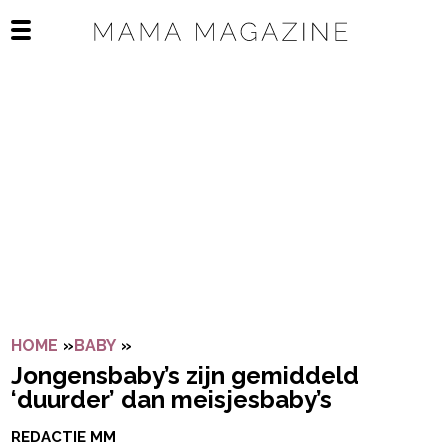
Navigatie overslaan
Open het mobiele menu
HOME
»
BABY
»
JONGENSBABY’S ZIJN GEMIDDELD ‘DUU
Jongensbaby’s zijn gemiddeld
‘duurder’ dan meisjesbaby’s
REDACTIE MM