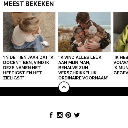
MEEST BEKEKEN
‘IN DE TIEN JAAR DAT IK
‘IK VIND ALLES LEUK
‘IK HE
DOCENT BEN, VIND IK
AAN MIJN MAN,
VOLWA
DEZE NAMEN HET
BEHALVE ZIJN
IK MI
HEFTIGST EN HET
VERSCHRIKKELIJK
GEGEV
ZIELIGST’
ORDINAIRE VOORNAAM’