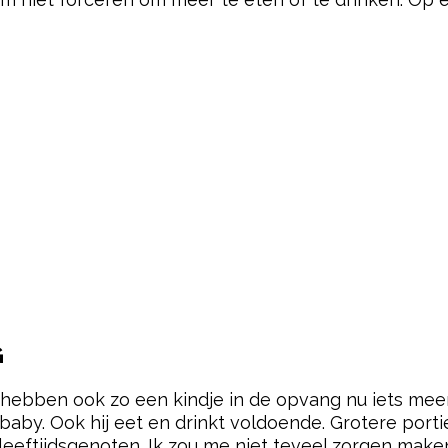
G
hebben ook zo een kindje in de opvang nu iets meer 
y. Ook hij eet en drinkt voldoende. Grotere porties 
 leeftijdsgenoten. Ik zou me niet teveel zorgen maken