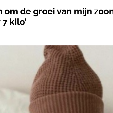
RGEN OM DE GROEI VAN MIJN ZOONTJE, HIJ KOMT N
 om de groei van mijn zoont
7 kilo’