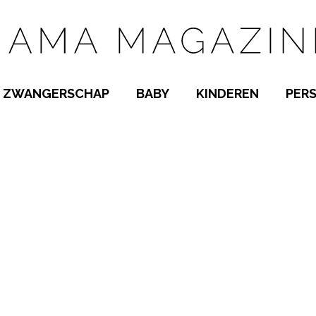
ZWANGERSCHAP
BABY
KINDEREN
PER
E NAMEN
ZWANGER WORDEN
BABYKAMER
PEUTER
 NAMEN
KWAALTJES
KRAAMTIJD
KLEUTER
AMEN
MISKRAAM
BABYKWAALTJES
TIENERS
MEN
VERLOF
BORSTVOEDING
SCHOOL
 A-Z
BEVALLING
SLAPEN
SPEELGOED
SLAPEN
KINDERZIEKTES