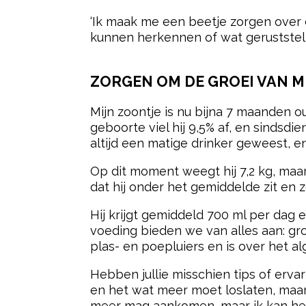
‘Ik maak me een beetje zorgen over d
kunnen herkennen of wat geruststel
ZORGEN OM DE GROEI VAN M
Mijn zoontje is nu bijna 7 maanden o
geboorte viel hij 9,5% af, en sindsd
altijd een matige drinker geweest, 
Op dit moment weegt hij 7,2 kg, maar 
dat hij onder het gemiddelde zit en zel
Hij krijgt gemiddeld 700 ml per dag
voeding bieden we van alles aan: groe
plas- en poepluiers en is over het a
Hebben jullie misschien tips of erva
en het wat meer moet loslaten, maar
meer mag aankomen, maar ik kan hem