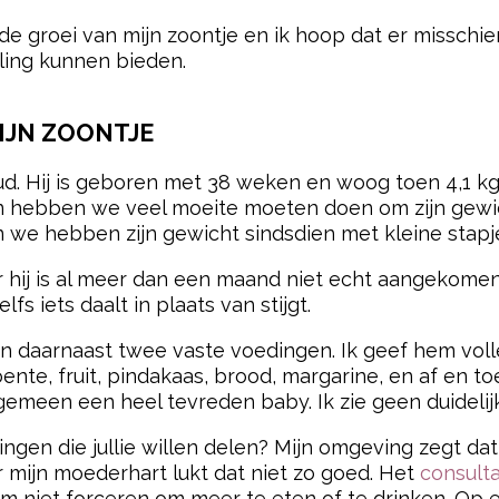
e groei van mijn zoontje en ik hoop dat er misschie
ling kunnen bieden.
IJN ZOONTJE
ud. Hij is geboren met 38 weken en woog toen 4,1 kg,
ien hebben we veel moeite moeten doen om zijn gewicht
en we hebben zijn gewicht sindsdien met kleine sta
hij is al meer dan een maand niet echt aangekomen. Al
fs iets daalt in plaats van stijgt.
 en daarnaast twee vaste voedingen. Ik geef hem vol
nte, fruit, pindakaas, brood, margarine, en af en toe
lgemeen een heel tevreden baby. Ik zie geen duideli
ringen die jullie willen delen? Mijn omgeving zegt d
 mijn moederhart lukt dat niet zo goed. Het
consult
 niet forceren om meer te eten of te drinken. Op e