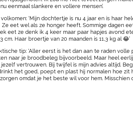
 nu eenmaal slankere en vollere mensen’.
lkomen: ‘Mijn dochtertje is nu 4 jaar en is haar hel
”. Ze eet wel als ze honger heeft. Sommige dagen e
ek eet ze denk ik 4 keer maar paar hapjes avond et
93 cm. Haar broertje van 20 maanden is 11,3 kg al 😂’
che tip: ‘Aller eerst is het dan aan te raden volle p
ken naar je broodbeleg bijvoorbeeld. Maar heel eerlij
zelf vertrouwen. Bij twijfel is mijn advies altijd. Beg
drinkt het goed, poept en plast hij normalen hoe zit hij
zorgen omdat je het beste wil voor hem. Misschien do
pow