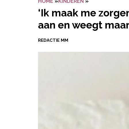
HOME
»
KINDEREN
»
‘IK MAAK ME ZO
‘Ik maak me zorgen
aan en weegt maar 
REDACTIE MM