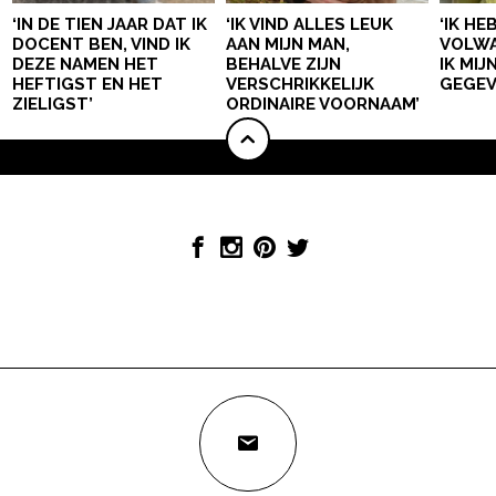
‘IN DE TIEN JAAR DAT IK
‘IK VIND ALLES LEUK
‘IK HE
DOCENT BEN, VIND IK
AAN MIJN MAN,
VOLWA
DEZE NAMEN HET
BEHALVE ZIJN
IK MI
HEFTIGST EN HET
VERSCHRIKKELIJK
GEGEV
ZIELIGST’
ORDINAIRE VOORNAAM’