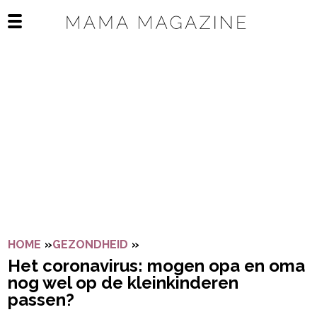
Navigatie overslaan
Open het mobiele menu
HOME
»
GEZONDHEID
»
HET CORONAVIRUS: MOGEN OP
Het coronavirus: mogen opa en oma
nog wel op de kleinkinderen
passen?