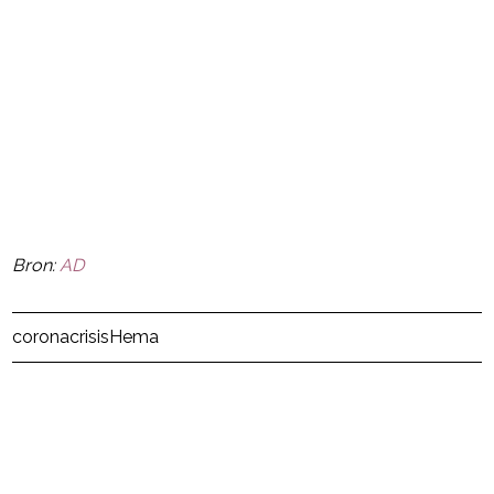
Bron:
AD
Post Views:
6
coronacrisis
Hema
powered by