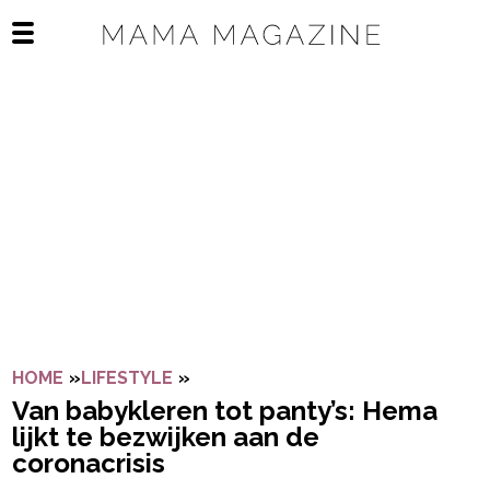
Navigatie overslaan
Open het mobiele menu
HOME
»
LIFESTYLE
»
VAN BABYKLEREN TOT PANTY’S: H
Van babykleren tot panty’s: Hema
lijkt te bezwijken aan de
coronacrisis