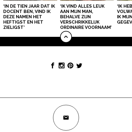
‘IN DE TIEN JAAR DAT IK
‘IK VIND ALLES LEUK
‘IK HE
DOCENT BEN, VIND IK
AAN MIJN MAN,
VOLWA
DEZE NAMEN HET
BEHALVE ZIJN
IK MI
HEFTIGST EN HET
VERSCHRIKKELIJK
GEGEV
ZIELIGST’
ORDINAIRE VOORNAAM’