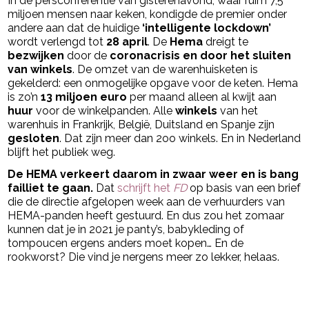
In de persconferentie van gisterenavond, waar ruim 7,5
miljoen mensen naar keken, kondigde de premier onder
andere aan dat de huidige
‘intelligente lockdown’
wordt verlengd tot
28 april
. De
Hema
dreigt te
bezwijken
door de
coronacrisis en door het sluiten
van winkels
. De omzet van de warenhuisketen is
gekelderd: een onmogelijke opgave voor de keten. Hema
is zo’n
13 miljoen euro
per maand alleen al kwijt aan
huur
voor de winkelpanden. Alle
winkels
van het
warenhuis in Frankrijk, België, Duitsland en Spanje zijn
gesloten
. Dat zijn meer dan 2oo winkels. En in Nederland
blijft het publiek weg.
De HEMA verkeert daarom in zwaar weer en is bang
failliet te gaan.
Dat
schrijft het
FD
op basis van een brief
die de directie afgelopen week aan de verhuurders van
HEMA-panden heeft gestuurd. En dus zou het zomaar
kunnen dat je in 2021 je panty’s, babykleding of
tompoucen ergens anders moet kopen… En de
rookworst? Die vind je nergens meer zo lekker, helaas.