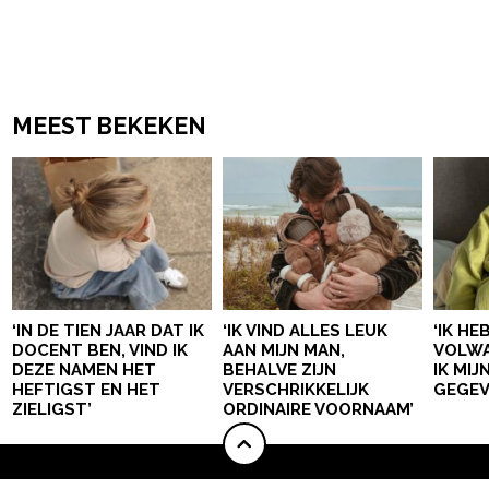
MEEST BEKEKEN
‘IN DE TIEN JAAR DAT IK
‘IK VIND ALLES LEUK
‘IK HE
DOCENT BEN, VIND IK
AAN MIJN MAN,
VOLWA
DEZE NAMEN HET
BEHALVE ZIJN
IK MI
HEFTIGST EN HET
VERSCHRIKKELIJK
GEGEV
ZIELIGST’
ORDINAIRE VOORNAAM’