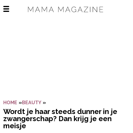
Navigatie overslaan
Open het mobiele menu
HOME
»
BEAUTY
»
WORDT JE HAAR STEEDS DUNNER IN 
Wordt je haar steeds dunner in je
zwangerschap? Dan krijg je een
meisje