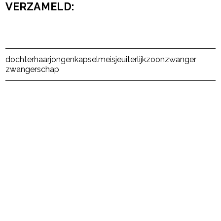
VERZAMELD:
Post Views:
140
dochter
haar
jongen
kapsel
meisje
uiterlijk
zoon
zwanger
zwangerschap
powered by