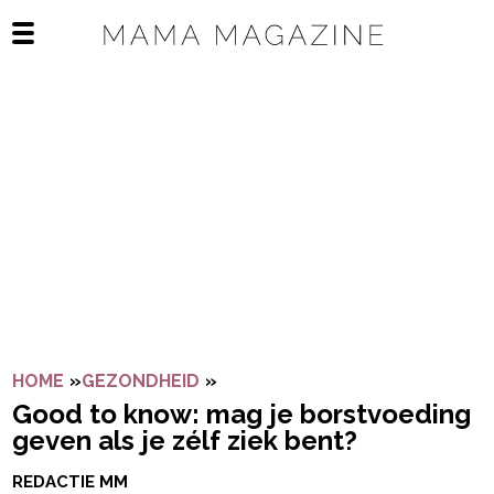
Navigatie overslaan
Open het mobiele menu
HOME
»
GEZONDHEID
»
GOOD TO KNOW: MAG JE BORST
Good to know: mag je borstvoeding
geven als je zélf ziek bent?
REDACTIE MM