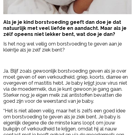
Als je je kind borstvoeding geeft dan doe je dat
natuurlijk met veel liefde en aandacht. Maar als je
zélf opeens niet lekker bent, wat doe je dan?
Is het nog wel veilig om borstvoeding te geven aan je
kleintje als je zelf ziek bent?
- Advertentie -
powered by
Ja. Blijf zoals gewoonlijk borstvoeding geven als je over
moet geven of een verkoudheid, griep, koorts, diarree en
overgeven of mastitis hebt. Je baby krijgt jouw virus niet
via de moedermelk, dus je kunt gewoon je gang gaan.
Sterker nog: je eigen melk zal antistoffen bevatten die
goed zijn voor de weerstand van je baby.
“Het is niet alleen veilig, maar het is zelfs een goed idee
om borstvoeding te geven als je ziek bent. Je baby is
eigenlijk degene die de minste kans loopt om jouw
buikpijn of verkoudheid te krijgen, omdat hij al nauw
contact met je heeft gehad en via de moedermelk een