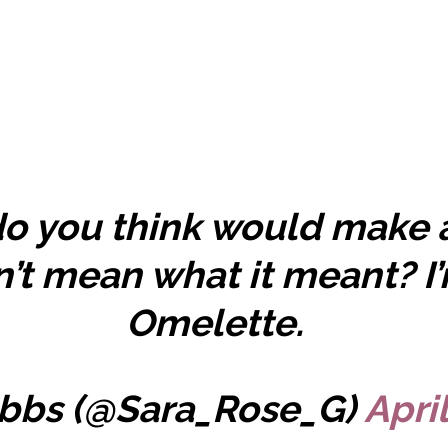
o you think would make a
dn’t mean what it meant? I
Omelette.
ibbs (@Sara_Rose_G)
Apri