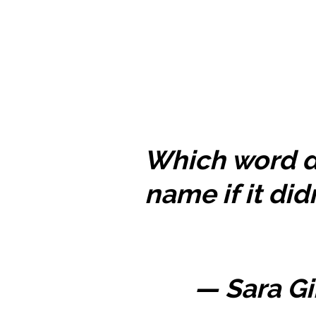
Which word d
name if it di
— Sara G