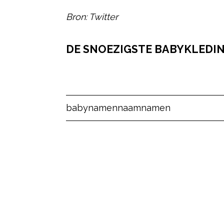
Bron: Twitter
DE SNOEZIGSTE BABYKLEDING
Post Views:
19
babynamen
naam
namen