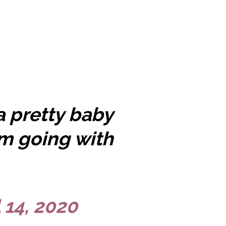
 pretty baby
’m going with
l 14, 2020