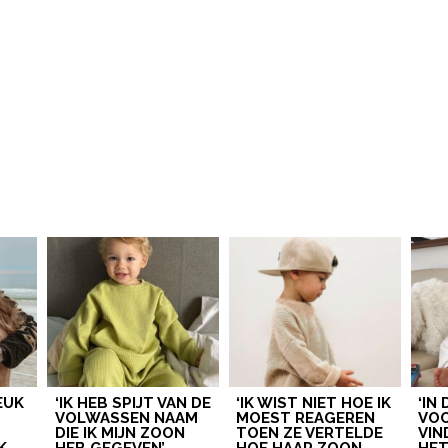
LEUK
‘IK HEB SPIJT VAN DE
‘IK WIST NIET HOE IK
‘IN
VOLWASSEN NAAM
MOEST REAGEREN
VOO
DIE IK MIJN ZOON
TOEN ZE VERTELDE
VIN
K
HEB GEGEVEN’
HOE HAAR ZOON
HE