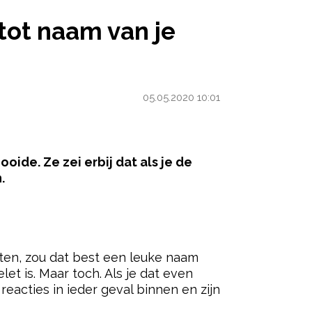
AN JE KIND
ot naam van je
05.05.2020 10:01
oide. Ze zei erbij dat als je de
.
ered by
weten, zou dat best een leuke naam
et is. Maar toch. Als je dat even
reacties in ieder geval binnen en zijn