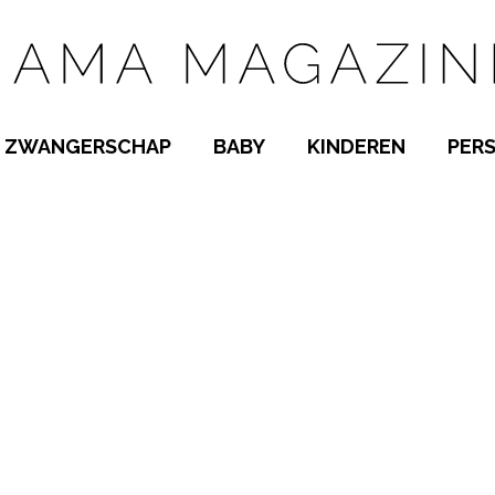
ZWANGERSCHAP
BABY
KINDEREN
PER
E NAMEN
ZWANGER WORDEN
BABYKAMER
PEUTER
 NAMEN
KWAALTJES
KRAAMTIJD
KLEUTER
AMEN
MISKRAAM
BABYKWAALTJES
TIENERS
MEN
VERLOF
BORSTVOEDING
SCHOOL
 A-Z
BEVALLING
SLAPEN
SPEELGOED
SLAPEN
KINDERZIEKTES