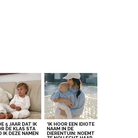
 DE 5 JAAR DAT IK
‘IK HOOR EEN IDIOTE
R DE KLAS STA
NAAM IN DE
D IK DEZE NAMEN
DIERENTUIN: NOEMT
T
ZE NOU ECHT HAAR