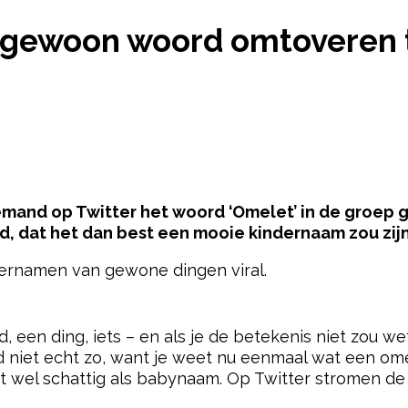
ND: EEN GEWOON WOORD OMTOVEREN TOT NAAM V
 gewoon woord omtoveren t
emand op Twitter het woord ‘Omelet’ in de groep go
, dat het dan best een mooie kindernaam zou zijn
dernamen van gewone dingen viral.
pow
d, een ding, iets – en als je de betekenis niet zou 
nd niet echt zo, want je weet nu eenmaal wat een omel
ést wel schattig als babynaam. Op Twitter stromen de 