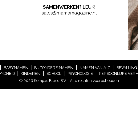
SAMENWERKEN?
LEUK!
sales@mamamagazine.nl
BABYNAMEN
BIJZONDERE NAMEN
NAMEN VAN A-Z
BEVALLING
NDHEID
KINDEREN
SCHOOL
PSYCHOLOGIE
PERSOONLIJKE VER
© 2026 Kompas Blend B.V. - Alle rechten voorbehouden