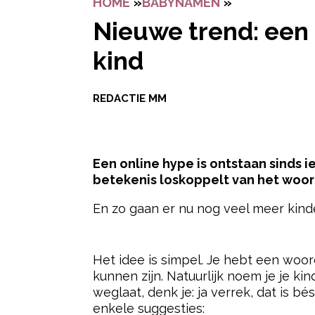
HOME
»
BABYNAMEN
»
NIEUWE TRE
Nieuwe trend: een
kind
REDACTIE MM
Een online hype is ontstaan sinds i
betekenis loskoppelt van het woord
En zo gaan er nu nog veel meer kin
- Advertentie -
Het idee is simpel. Je hebt een woor
kunnen zijn. Natuurlijk noem je je ki
weglaat, denk je: ja verrek, dat is b
enkele suggesties: