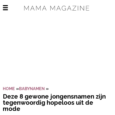
Navigatie overslaan
Open het mobiele menu
HOME
»
BABYNAMEN
»
DEZE 8 GEWONE JONGENSNAME
Deze 8 gewone jongensnamen zijn
tegenwoordig hopeloos uit de
mode