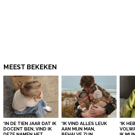
MEEST BEKEKEN
‘IN DE TIEN JAAR DAT IK
‘IK VIND ALLES LEUK
‘IK HE
DOCENT BEN, VIND IK
AAN MIJN MAN,
VOLWA
DEZE NAMEN HET
BEHALVE ZIJN
IK MI