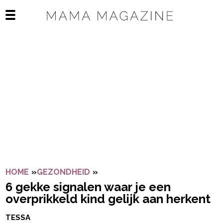
Navigatie overslaan
Open het mobiele menu
HOME
»
GEZONDHEID
»
6 GEKKE SIGNALEN WAAR JE E
6 gekke signalen waar je een
overprikkeld kind gelijk aan herkent
TESSA