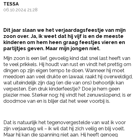
TESSA
06.10.2024 21:28
Dit jaar slaan we het verjaardagsfeestje van mijn
zoon over. Ja, ik weet dat hij vijf is en de meeste
kinderen om hem heen graag feestjes vieren en
partijtjes geven. Maar mijn jongen niet.
Mijn zoon is een lief, gevoelig kind dat snel last heeft van
te veel prikkels. Hij houdt van rust en vindt het prettig om
dingen op zijn eigen tempo te doen. Wanneer hij moet
meedoen aan veel drukte en lawaai, raakt hij overweldigd,
wat uiteindelijk zijn dag (en die van ons) behoorlijk kan
verpesten. Een druk kinderfeestje? Doe je hem geen
plezier mee. Sterker nog: hij vindt het zenuwslopend, is er
doodmoe van en is blijer dat het weer voorbij is.
- Advertentie -
powered by
Dat is natuurlijk het tegenovergestelde van wat ik voor
zijn verjaardag wil – ik wil dat hij zich veilig en blij voelt.
Maar hij kan die spanning niet aan. Hij heeft genoeg