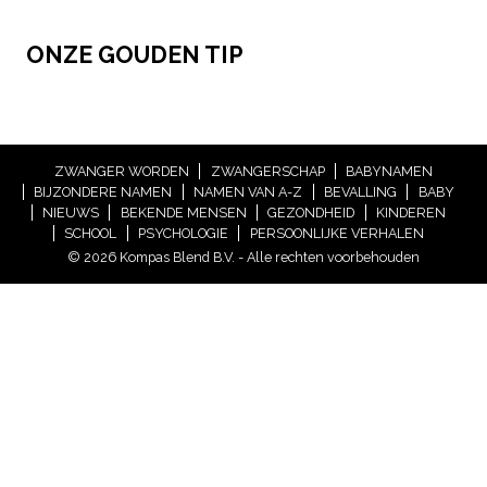
ONZE GOUDEN TIP
ZWANGER WORDEN
ZWANGERSCHAP
BABYNAMEN
BIJZONDERE NAMEN
NAMEN VAN A-Z
BEVALLING
BABY
NIEUWS
BEKENDE MENSEN
GEZONDHEID
KINDEREN
SCHOOL
PSYCHOLOGIE
PERSOONLIJKE VERHALEN
© 2026 Kompas Blend B.V. - Alle rechten voorbehouden