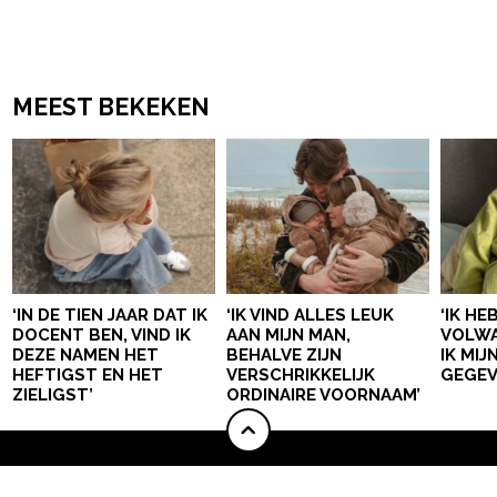
MEEST BEKEKEN
‘IN DE TIEN JAAR DAT IK
‘IK VIND ALLES LEUK
‘IK HE
DOCENT BEN, VIND IK
AAN MIJN MAN,
VOLWA
DEZE NAMEN HET
BEHALVE ZIJN
IK MI
HEFTIGST EN HET
VERSCHRIKKELIJK
GEGEV
ZIELIGST’
ORDINAIRE VOORNAAM’