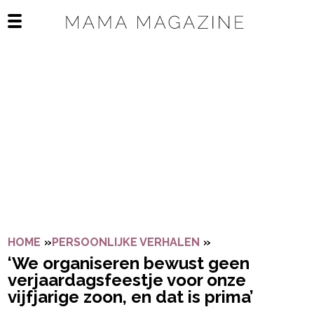
Navigatie overslaan
Open het mobiele menu
HOME
»
PERSOONLIJKE VERHALEN
»
‘WE ORGANISEREN
‘We organiseren bewust geen
verjaardagsfeestje voor onze
vijfjarige zoon, en dat is prima’