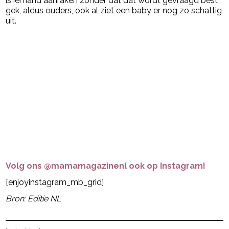
is iemand aanraken zonder dat dat wordt gevraagd best
gek, aldus ouders, ook al ziet een baby er nog zo schattig
uit.
Volg ons @mamamagazinenl ook op Instagram!
[enjoyinstagram_mb_grid]
Bron: Editie NL
Post Views:
19