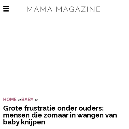
Navigatie overslaan
Open het mobiele menu
HOME
»
BABY
»
GROTE FRUSTRATIE ONDER OUDERS: M
Grote frustratie onder ouders:
mensen die zomaar in wangen van
baby knijpen