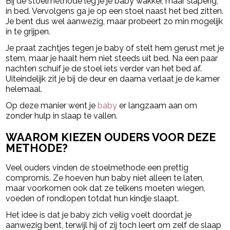
Bij de stoelmethode leg je je baby wakker, maar slaperig,
in bed. Vervolgens ga je op een stoel naast het bed zitten.
Je bent dus wel aanwezig, maar probeert zo min mogelijk
in te grijpen.
Je praat zachtjes tegen je baby of stelt hem gerust met je
stem, maar je haalt hem niet steeds uit bed. Na een paar
nachten schuif je de stoel iets verder van het bed af.
Uiteindelijk zit je bij de deur en daarna verlaat je de kamer
helemaal.
Op deze manier went je
baby
er langzaam aan om
zonder hulp in slaap te vallen.
WAAROM KIEZEN OUDERS VOOR DEZE
METHODE?
Veel ouders vinden de stoelmethode een prettig
compromis. Ze hoeven hun baby niet alleen te laten,
maar voorkomen ook dat ze telkens moeten wiegen,
voeden of rondlopen totdat hun kindje slaapt.
Het idee is dat je baby zich veilig voelt doordat je
aanwezig bent, terwijl hij of zij toch leert om zelf de slaap