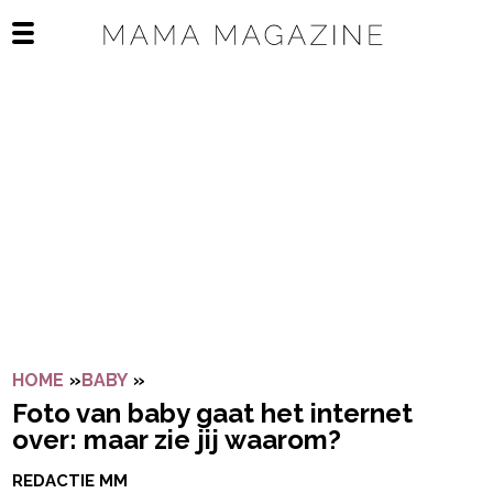
Navigatie overslaan
Open het mobiele menu
HOME
»
BABY
»
FOTO VAN BABY GAAT HET INTERNET OV
Foto van baby gaat het internet
over: maar zie jij waarom?
REDACTIE MM