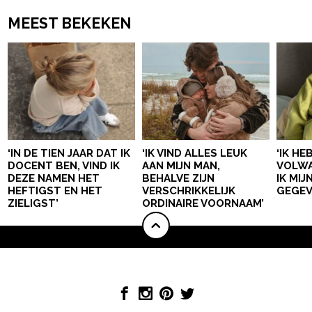
MEEST BEKEKEN
‘IN DE TIEN JAAR DAT IK
‘IK VIND ALLES LEUK
‘IK HE
DOCENT BEN, VIND IK
AAN MIJN MAN,
VOLWA
DEZE NAMEN HET
BEHALVE ZIJN
IK MI
HEFTIGST EN HET
VERSCHRIKKELIJK
GEGEV
ZIELIGST’
ORDINAIRE VOORNAAM’