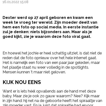
16.01.2022 15:08
Dexter werd op 27 april geboren en kwam een
week te vroeg ter wereld. Zijn moeder deelt van
hem een foto op social media. In eerste instantie
zul je denken: niets bijzonders aan. Maar als je
goed kijkt, zie je waarom deze foto viral gaat.
- Advertentie -
powered by
En hoewel het jochie er heel schattig uitziet, is dat niet de
reden dat de foto opnieuw over het hele internet gaat.
Het is namelijk een foto van een paar jaar geleden, maar
het plaatje staat nu weer volledig in de spotlights.
Mensen kunnen ’t maar niet geloven.
KIJK NOU EENS
Want er is iets héél opvallends aan de hand met deze
baby. Maar zie je ook zo gauw waarom? Nee? Kijk maar
in zijn hand: hij net na de geboorte heeft het spiraaltje van
zijn moeder vast. En ja, juist dat spiraaltje had ervoor