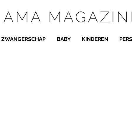
ZWANGERSCHAP
BABY
KINDEREN
PER
E NAMEN
ZWANGER WORDEN
BABYKAMER
PEUTER
 NAMEN
KWAALTJES
KRAAMTIJD
KLEUTER
AMEN
MISKRAAM
BABYKWAALTJES
TIENERS
MEN
VERLOF
BORSTVOEDING
SCHOOL
 A-Z
BEVALLING
SLAPEN
SPEELGOED
SLAPEN
KINDERZIEKTES