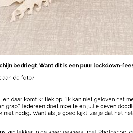
schijn bedriegt. Want dit is een puur lockdown-fees
t aan de foto?
pow
t, en daar komt kritiek op. “Ik kan niet geloven dat m
een grap? Iedereen doet moeite en jullie geven doodl
jk niet nodig… Want als je goed kijkt, zie je dat het h
ns zijn lekker in de weer geweest met Photoshop, du