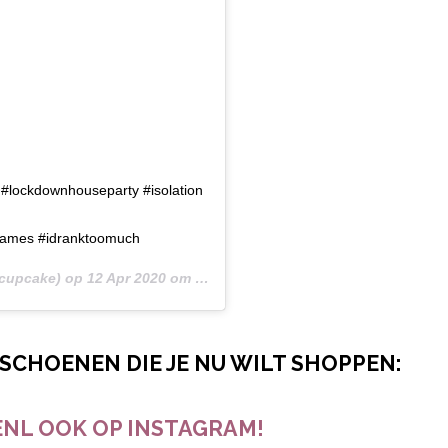
 #lockdownhouseparty #isolation
dgames #idranktoomuch
cupcake) op
12 Apr 2020 om 1:45 (PDT)
RSCHOENEN DIE JE NU WILT SHOPPEN:
NL OOK OP INSTAGRAM!