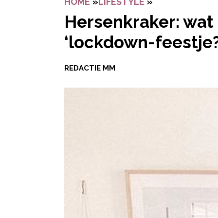
HOME
»
LIFESTYLE
»
HERSENKRAKER
Hersenkraker: wat 
‘lockdown-feestje?
REDACTIE MM