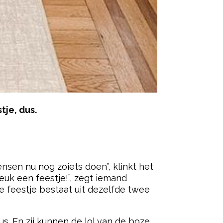
tje, dus.
ered by
ensen nu nog zoiets doen”, klinkt het
euk een feestje!”, zegt iemand
ele feestje bestaat uit dezelfde twee
s. En zij kunnen de lol van de boze