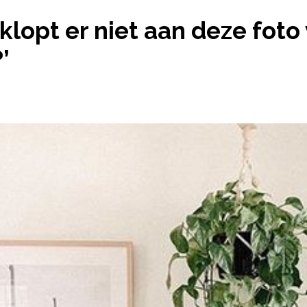
: WAT KLOPT ER NIET AAN DEZE FOTO VAN EEN ‘L
klopt er niet aan deze foto
’