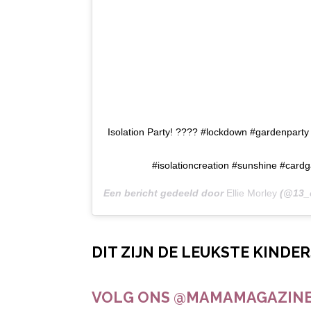
Isolation Party! ???? #lockdown #gardenparty
#isolationcreation #sunshine #car
Een bericht gedeeld door
Ellie Morley
(@13_
DIT ZIJN DE LEUKSTE KINDE
VOLG ONS @MAMAMAGAZINE