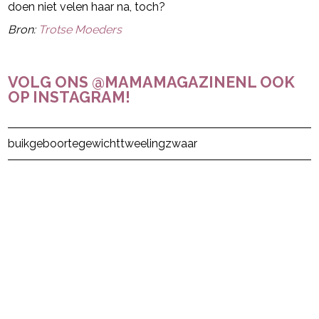
doen niet velen haar na, toch?
Bron:
Trotse Moeders
VOLG ONS @MAMAMAGAZINENL OOK
OP INSTAGRAM!
Post Views:
64
buik
geboortegewicht
tweeling
zwaar
powered by