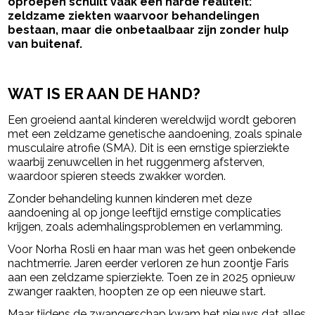
oproepen schuilt vaak een harde realiteit:
zeldzame ziekten waarvoor behandelingen
bestaan, maar die onbetaalbaar zijn zonder hulp
van buitenaf.
- Advertentie -
powered by
WAT IS ER AAN DE HAND?
Een groeiend aantal kinderen wereldwijd wordt geboren
met een zeldzame genetische aandoening, zoals spinale
musculaire atrofie (SMA). Dit is een ernstige spierziekte
waarbij zenuwcellen in het ruggenmerg afsterven,
waardoor spieren steeds zwakker worden.
Zonder behandeling kunnen kinderen met deze
aandoening al op jonge leeftijd ernstige complicaties
krijgen, zoals ademhalingsproblemen en verlamming.
Voor Norha Rosli en haar man was het geen onbekende
nachtmerrie. Jaren eerder verloren ze hun zoontje Faris
aan een zeldzame spierziekte. Toen ze in 2025 opnieuw
zwanger raakten, hoopten ze op een nieuwe start.
Maar tijdens de zwangerschap kwam het nieuws dat alles