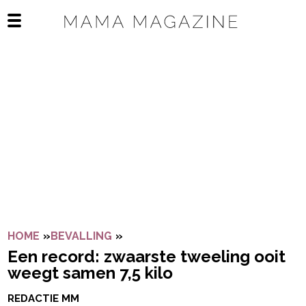
Navigatie overslaan
Open het mobiele menu
HOME
»
BEVALLING
»
EEN RECORD: ZWAARSTE TWEELI
Een record: zwaarste tweeling ooit
weegt samen 7,5 kilo
REDACTIE MM