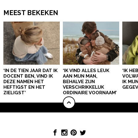
MEEST BEKEKEN
‘IN DE TIEN JAAR DAT IK
‘IK VIND ALLES LEUK
‘IK HE
DOCENT BEN, VIND IK
AAN MIJN MAN,
VOLWA
DEZE NAMEN HET
BEHALVE ZIJN
IK MI
HEFTIGST EN HET
VERSCHRIKKELIJK
GEGEV
ZIELIGST’
ORDINAIRE VOORNAAM’