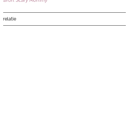
Bron: Scary Mommy
Post Views:
11
relatie
powered by