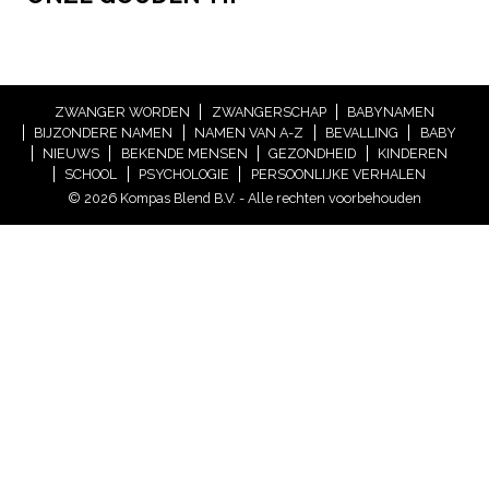
ZWANGER WORDEN
ZWANGERSCHAP
BABYNAMEN
BIJZONDERE NAMEN
NAMEN VAN A-Z
BEVALLING
BABY
NIEUWS
BEKENDE MENSEN
GEZONDHEID
KINDEREN
SCHOOL
PSYCHOLOGIE
PERSOONLIJKE VERHALEN
© 2026 Kompas Blend B.V. - Alle rechten voorbehouden