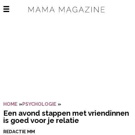
Navigatie overslaan
Open het mobiele menu
HOME
»
PSYCHOLOGIE
»
EEN AVOND STAPPEN MET VRIE
Een avond stappen met vriendinnen
is goed voor je relatie
REDACTIE MM