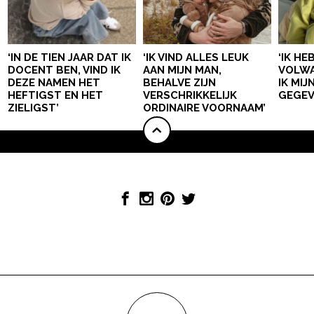
‘IN DE TIEN JAAR DAT IK
‘IK VIND ALLES LEUK
‘IK HE
DOCENT BEN, VIND IK
AAN MIJN MAN,
VOLWA
DEZE NAMEN HET
BEHALVE ZIJN
IK MI
HEFTIGST EN HET
VERSCHRIKKELIJK
GEGEV
ZIELIGST’
ORDINAIRE VOORNAAM’