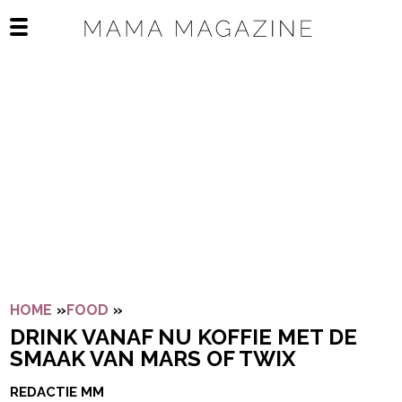
Navigatie overslaan
Open het mobiele menu
HOME
»
FOOD
»
DRINK VANAF NU KOFFIE MET DE SMAA
DRINK VANAF NU KOFFIE MET DE
SMAAK VAN MARS OF TWIX
REDACTIE MM