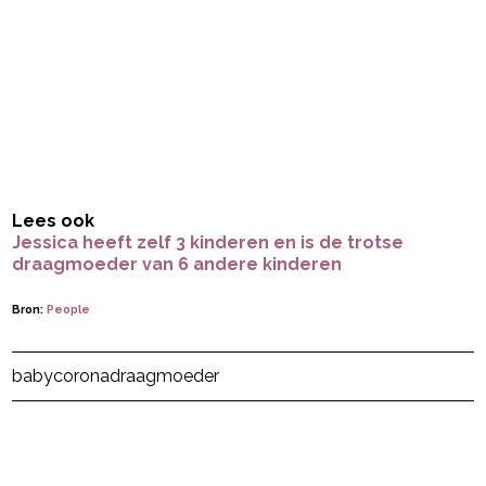
Lees ook
Jessica heeft zelf 3 kinderen en is de trotse
draagmoeder van 6 andere kinderen
Bron:
People
Post Views:
17
baby
corona
draagmoeder
powered by