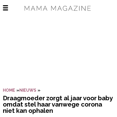
Navigatie overslaan
Open het mobiele menu
HOME
»
NIEUWS
»
DRAAGMOEDER ZORGT AL JAAR VOO
Draagmoeder zorgt al jaar voor baby
omdat stel haar vanwege corona
niet kan ophalen