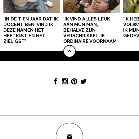
‘IN DE TIEN JAAR DAT IK
‘IK VIND ALLES LEUK
‘IK HE
DOCENT BEN, VIND IK
AAN MIJN MAN,
VOLWA
DEZE NAMEN HET
BEHALVE ZIJN
IK MI
HEFTIGST EN HET
VERSCHRIKKELIJK
GEGEV
ZIELIGST’
ORDINAIRE VOORNAAM’