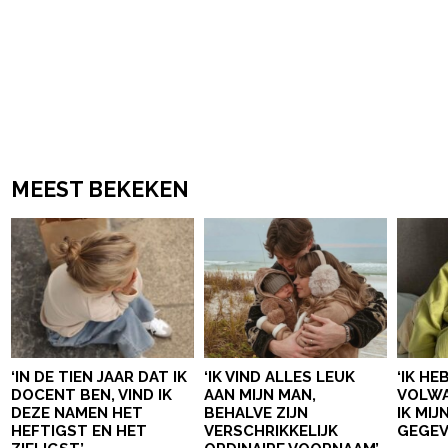
MEEST BEKEKEN
‘IN DE TIEN JAAR DAT IK
‘IK VIND ALLES LEUK
‘IK HE
DOCENT BEN, VIND IK
AAN MIJN MAN,
VOLWA
DEZE NAMEN HET
BEHALVE ZIJN
IK MI
HEFTIGST EN HET
VERSCHRIKKELIJK
GEGEV