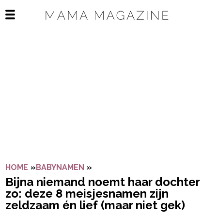
Navigatie overslaan
Open het mobiele menu
HOME
»
BABYNAMEN
»
BIJNA NIEMAND NOEMT HAAR DO
Bijna niemand noemt haar dochter
zo: deze 8 meisjesnamen zijn
zeldzaam én lief (maar niet gek)