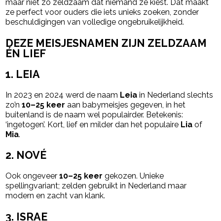
maar niet zó zeldzaam dat niemand ze kiest. Dat maakt
ze perfect voor ouders die iets unieks zoeken, zonder
beschuldigingen van volledige ongebruikelijkheid.
DEZE MEISJESNAMEN ZIJN ZELDZAAM
ÉN LIEF
1.
LEIA
In 2023 en 2024 werd de naam
Leia
in Nederland slechts
zo’n
10–25 keer
aan babymeisjes gegeven
, in het
buitenland is de naam wel populairder.
Betekenis:
‘ingetogen’. Kort, lief en milder dan het populaire
Lia
of
Mia
.
2.
NOVÉ
Ook ongeveer
10–25 keer
gekozen.
Unieke
spellingvariant; zelden gebruikt in Nederland maar
modern en zacht van klank.
3.
ISRAE