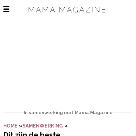
Navigatie overslaan
Open het mobiele menu
In samenwerking met Mama Magazine
HOME
»
SAMENWERKING
»
DIT ZIJN DE BESTE TELE
Dit zijn de beste