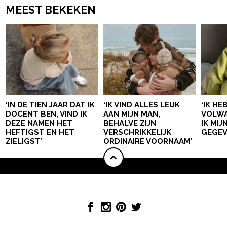
MEEST BEKEKEN
‘IN DE TIEN JAAR DAT IK
‘IK VIND ALLES LEUK
‘IK HE
DOCENT BEN, VIND IK
AAN MIJN MAN,
VOLWA
DEZE NAMEN HET
BEHALVE ZIJN
IK MI
HEFTIGST EN HET
VERSCHRIKKELIJK
GEGEV
ZIELIGST’
ORDINAIRE VOORNAAM’