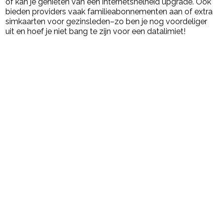
of kan je genieten van een internetsnelheid upgrade. Ook
bieden providers vaak familieabonnementen aan of extra
simkaarten voor gezinsleden–zo ben je nog voordeliger
uit en hoef je niet bang te zijn voor een datalimiet!
Post Views:
23
powered by