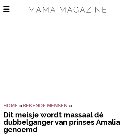
Navigatie overslaan
Open het mobiele menu
HOME
»
BEKENDE MENSEN
»
DIT MEISJE WORDT MASS
Dit meisje wordt massaal dé
dubbelganger van prinses Amalia
genoemd