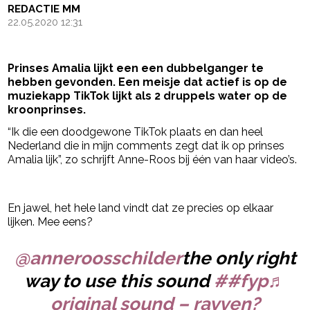
REDACTIE MM
22.05.2020 12:31
Prinses Amalia lijkt een een dubbelganger te
hebben gevonden. Een meisje dat actief is op de
muziekapp TikTok lijkt als 2 druppels water op de
kroonprinses.
“Ik die een doodgewone TikTok plaats en dan heel
Nederland die in mijn comments zegt dat ik op prinses
Amalia lijk”, zo schrijft Anne-Roos bij één van haar video’s.
- Advertentie -
powered by
En jawel, het hele land vindt dat ze precies op elkaar
lijken. Mee eens?
@anneroosschilder
the only right
way to use this sound
##fyp
♬
original sound – rayven?