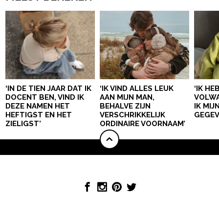
‘IN DE TIEN JAAR DAT IK
‘IK VIND ALLES LEUK
‘IK HE
DOCENT BEN, VIND IK
AAN MIJN MAN,
VOLWA
DEZE NAMEN HET
BEHALVE ZIJN
IK MI
HEFTIGST EN HET
VERSCHRIKKELIJK
GEGEV
ZIELIGST’
ORDINAIRE VOORNAAM’