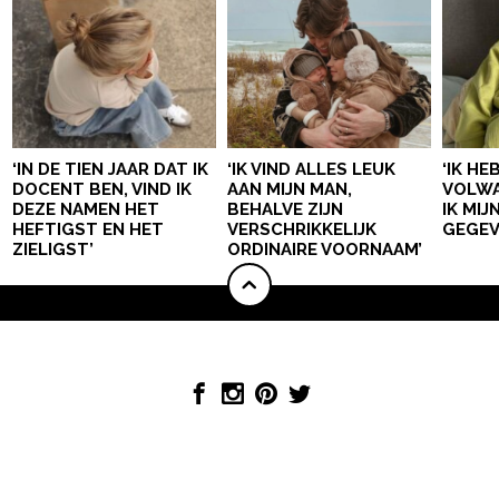
‘IN DE TIEN JAAR DAT IK
‘IK VIND ALLES LEUK
‘IK HE
DOCENT BEN, VIND IK
AAN MIJN MAN,
VOLWA
DEZE NAMEN HET
BEHALVE ZIJN
IK MI
HEFTIGST EN HET
VERSCHRIKKELIJK
GEGEV
ZIELIGST’
ORDINAIRE VOORNAAM’