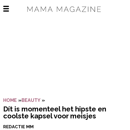
Navigatie overslaan
Open het mobiele menu
HOME
»
BEAUTY
»
DÍT IS MOMENTEEL HET HIPSTE EN 
Dít is momenteel het hipste en
coolste kapsel voor meisjes
REDACTIE MM