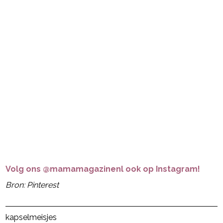
Volg ons @mamamagazinenl ook op Instagram!
Bron: Pinterest
Post Views:
28
kapsel
meisjes