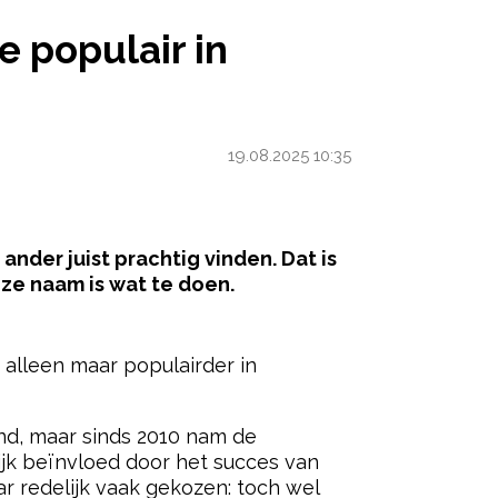
 IN NEDERLAND
e populair in
19.08.2025 10:35
 ander juist prachtig vinden. Dat is
ze naam is wat te doen.
ered by
alleen maar populairder in
nd, maar sinds 2010 nam de
ijk beïnvloed door het succes van
ar redelijk vaak gekozen: toch wel