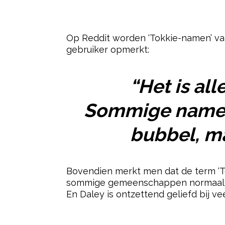
Op Reddit worden ‘Tokkie-namen’ va
gebruiker opmerkt:
“Het is al
Sommige namen 
bubbel, ma
Bovendien merkt men dat de term ‘Tok
sommige gemeenschappen normaal is, 
En Daley is ontzettend geliefd bij ve
Post Views:
47.523