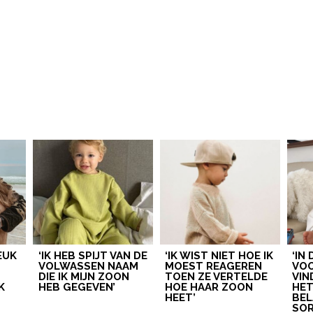
LEUK
‘IK HEB SPIJT VAN DE
‘IK WIST NIET HOE IK
‘IN
VOLWASSEN NAAM
MOEST REAGEREN
VOO
DIE IK MIJN ZOON
TOEN ZE VERTELDE
VIN
K
HEB GEGEVEN’
HOE HAAR ZOON
HE
HEET’
BEL
SOR