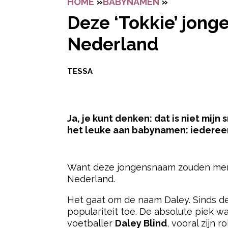
HOME
»
BABYNAMEN
»
DEZE ‘TOKKI
Deze ‘Tokkie’ jong
Nederland
TESSA
Ja, je kunt denken: dat is niet mijn
het leuke aan babynamen: iedereen 
- Advertentie -
Want deze jongensnaam zouden mense
Nederland.
Het gaat om de naam Daley. Sinds de
populariteit toe. De absolute piek w
voetballer
Daley Blind
, vooral zijn 