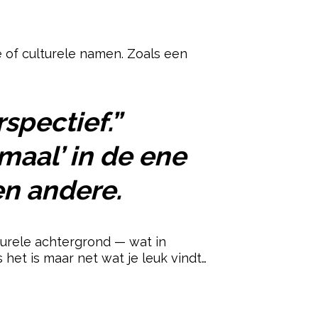
 of culturele namen. Zoals een
spectief.”
aal’ in de ene
en andere.
turele achtergrond — wat in
et is maar net wat je leuk vindt…