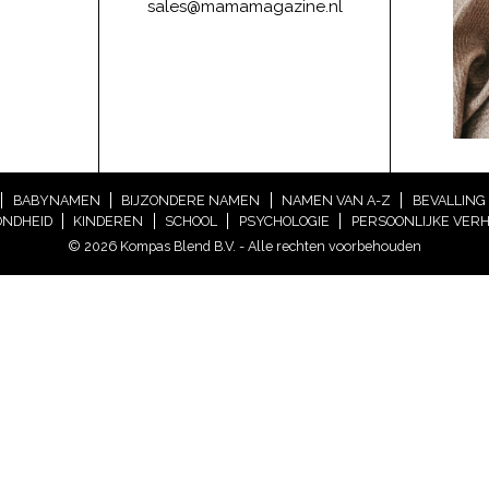
sales@mamamagazine.nl
BABYNAMEN
BIJZONDERE NAMEN
NAMEN VAN A-Z
BEVALLING
NDHEID
KINDEREN
SCHOOL
PSYCHOLOGIE
PERSOONLIJKE VER
© 2026 Kompas Blend B.V. - Alle rechten voorbehouden