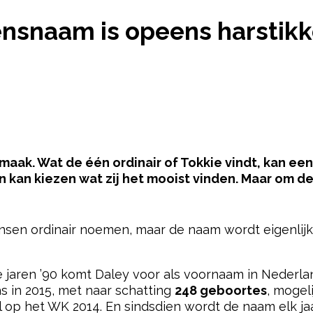
E’ JONGENSNAAM IS OPEENS HARSTIKKE POPULAIR
ensnaam is opeens harstikk
 smaak. Wat de één ordinair of Tokkie vindt, kan een
kan kiezen wat zij het mooist vinden. Maar om de
pow
n ordinair noemen, maar de naam wordt eigenlijk 
 jaren ’90 komt Daley voor als voornaam in Nederla
as in 2015, met naar schatting
248 geboortes
, mogel
rol op het WK 2014. En sindsdien wordt de naam elk ja