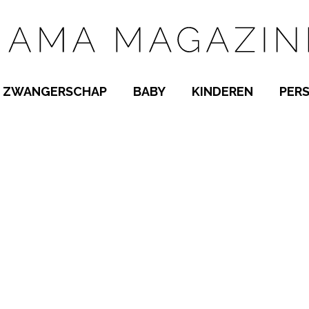
ZWANGERSCHAP
BABY
KINDEREN
PER
E NAMEN
ZWANGER WORDEN
BABYKAMER
PEUTER
 NAMEN
KWAALTJES
KRAAMTIJD
KLEUTER
AMEN
MISKRAAM
BABYKWAALTJES
TIENERS
MEN
VERLOF
BORSTVOEDING
SCHOOL
 A-Z
BEVALLING
SLAPEN
SPEELGOED
SLAPEN
KINDERZIEKTES