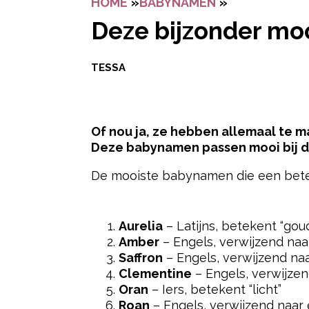
HOME
»
BABYNAMEN
»
DEZE BIJZO
Deze bijzonder mo
TESSA
Of nou ja, ze hebben allemaal te m
Deze babynamen passen mooi bij de
De mooiste babynamen die een bete
- Advertentie -
Aurelia
– Latijns, betekent “gou
Amber
– Engels, verwijzend naa
Saffron
– Engels, verwijzend na
Clementine
– Engels, verwijzen
Oran
– Iers, betekent “licht”
Roan
– Engels, verwijzend naar 