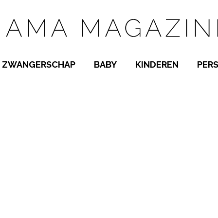
ZWANGERSCHAP
BABY
KINDEREN
PER
E NAMEN
ZWANGER WORDEN
BABYKAMER
PEUTER
 NAMEN
KWAALTJES
KRAAMTIJD
KLEUTER
AMEN
MISKRAAM
BABYKWAALTJES
TIENERS
MEN
VERLOF
BORSTVOEDING
SCHOOL
 A-Z
BEVALLING
SLAPEN
SPEELGOED
SLAPEN
KINDERZIEKTES