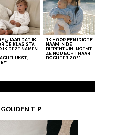
 DE 5 JAAR DAT IK
‘IK HOOR EEN IDIOTE
R DE KLAS STA
NAAM IN DE
D IK DEZE NAMEN
DIERENTUIN: NOEMT
T
ZE NOU ECHT HAAR
ACHELIJKST,
DOCHTER ZO?’
RY’
 GOUDEN TIP