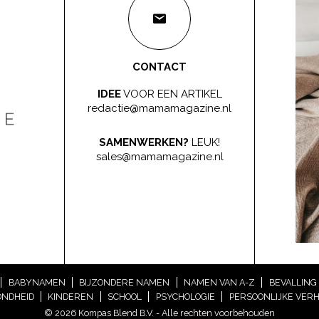
CONTACT
IDEE
VOOR EEN ARTIKEL
redactie@mamamagazine.nl
SAMENWERKEN?
LEUK!
sales@mamamagazine.nl
BABYNAMEN
BIJZONDERE NAMEN
NAMEN VAN A-Z
BEVALLING
NDHEID
KINDEREN
SCHOOL
PSYCHOLOGIE
PERSOONLIJKE VER
© 2026 Kompas Blend B.V. - Alle rechten voorbehouden