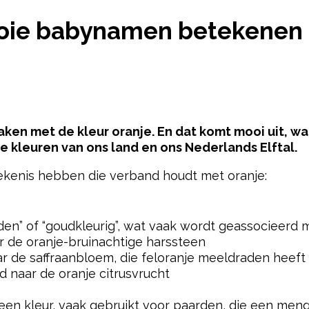
NDER MOOIE BABYNAMEN BETEKENEN ALLEMAAL O
oie babynamen betekenen 
aken met de kleur oranje. En dat komt mooi uit, wa
 kleuren van ons land en ons Nederlands Elftal.
kenis hebben die verband houdt met oranje:
pow
den” of “goudkleurig”, wat vaak wordt geassocieerd m
r de oranje-bruinachtige harssteen
ar de saffraanbloem, die feloranje meeldraden heeft
d naar de oranje citrusvrucht
een kleur, vaak gebruikt voor paarden, die een meng