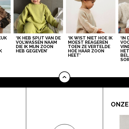
LEUK
‘IK HEB SPIJT VAN DE
‘IK WIST NIET HOE IK
‘IN
VOLWASSEN NAAM
MOEST REAGEREN
VOO
DIE IK MIJN ZOON
TOEN ZE VERTELDE
VIN
K
HEB GEGEVEN’
HOE HAAR ZOON
HE
HEET’
BEL
SOR
ONZE