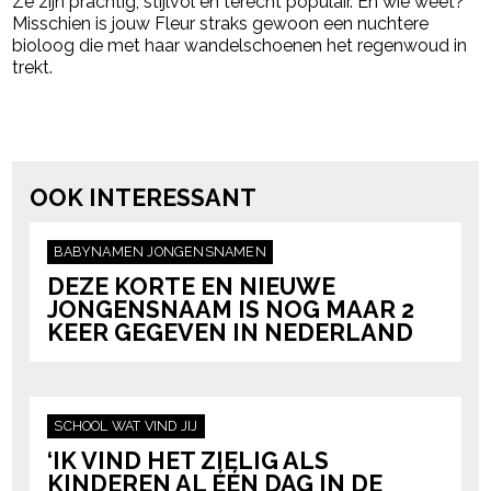
Ze zijn prachtig, stijlvol en terecht populair. En wie weet?
Misschien is jouw Fleur straks gewoon een nuchtere
bioloog die met haar wandelschoenen het regenwoud in
trekt.
Post Views:
1.552
powered by
OOK INTERESSANT
BABYNAMEN
JONGENSNAMEN
DEZE KORTE EN NIEUWE
JONGENSNAAM IS NOG MAAR 2
KEER GEGEVEN IN NEDERLAND
SCHOOL
WAT VIND JIJ
‘IK VIND HET ZIELIG ALS
KINDEREN AL ÉÉN DAG IN DE