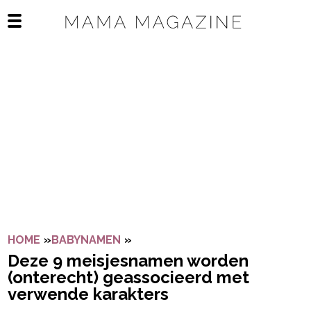
Navigatie overslaan
Open het mobiele menu
HOME
»
BABYNAMEN
»
DEZE 9 MEISJESNAMEN WORDE
Deze 9 meisjesnamen worden
(onterecht) geassocieerd met
verwende karakters