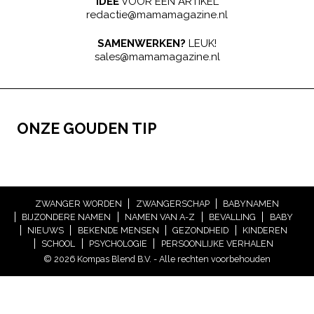
IDEE
VOOR EEN ARTIKEL
redactie@mamamagazine.nl
SAMENWERKEN?
LEUK!
sales@mamamagazine.nl
ONZE GOUDEN TIP
ZWANGER WORDEN
ZWANGERSCHAP
BABYNAMEN
BIJZONDERE NAMEN
NAMEN VAN A-Z
BEVALLING
BABY
NIEUWS
BEKENDE MENSEN
GEZONDHEID
KINDEREN
SCHOOL
PSYCHOLOGIE
PERSOONLIJKE VERHALEN
© 2026 Kompas Blend B.V. - Alle rechten voorbehouden