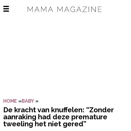
Navigatie overslaan
Open het mobiele menu
HOME
»
BABY
»
DE KRACHT VAN KNUFFELEN: “ZONDER
De kracht van knuffelen: “Zonder
aanraking had deze premature
tweeling het niet gered”