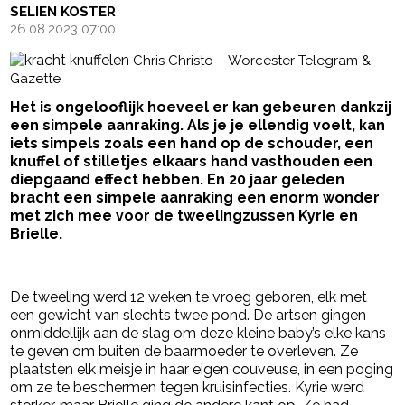
SELIEN KOSTER
26.08.2023 07:00
Chris Christo – Worcester Telegram &
Gazette
Het is ongelooflijk hoeveel er kan gebeuren dankzij
een simpele aanraking. Als je je ellendig voelt, kan
iets simpels zoals een hand op de schouder, een
knuffel of stilletjes elkaars hand vasthouden een
diepgaand effect hebben. En 20 jaar geleden
bracht een simpele aanraking een enorm wonder
met zich mee voor de tweelingzussen Kyrie en
Brielle.
- Advertentie -
powered by
De tweeling werd 12 weken te vroeg geboren, elk met
een gewicht van slechts twee pond. De artsen gingen
onmiddellijk aan de slag om deze kleine baby’s elke kans
te geven om buiten de baarmoeder te overleven. Ze
plaatsten elk meisje in haar eigen couveuse, in een poging
om ze te beschermen tegen kruisinfecties. Kyrie werd