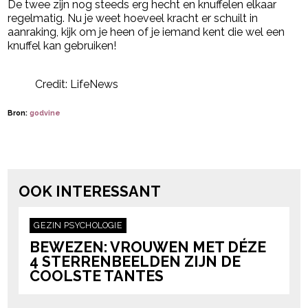
De twee zijn nog steeds erg hecht en knuffelen elkaar
regelmatig. Nu je weet hoeveel kracht er schuilt in
aanraking, kijk om je heen of je iemand kent die wel een
knuffel kan gebruiken!
Credit: LifeNews
Bron:
godvine
Post Views:
41
powered by
OOK INTERESSANT
GEZIN
PSYCHOLOGIE
BEWEZEN: VROUWEN MET DÉZE
4 STERRENBEELDEN ZIJN DE
COOLSTE TANTES