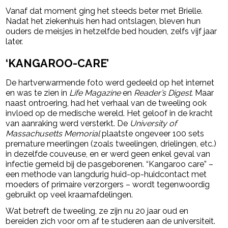
Vanaf dat moment ging het steeds beter met Brielle.
Nadat het ziekenhuis hen had ontslagen, bleven hun
ouders de meisjes in hetzelfde bed houden, zelfs vijf jaar
later.
‘KANGAROO-CARE’
De hartverwarmende foto werd gedeeld op het internet
en was te zien in
Life Magazine
en
Reader’s Digest
. Maar
naast ontroering, had het verhaal van de tweeling ook
invloed op de medische wereld. Het geloof in de kracht
van aanraking werd versterkt. De
University of
Massachusetts Memorial
plaatste ongeveer 100 sets
premature meerlingen (zoals tweelingen, drielingen, etc.)
in dezelfde couveuse, en er werd geen enkel geval van
infectie gemeld bij de pasgeborenen. “Kangaroo care” –
een methode van langdurig huid-op-huidcontact met
moeders of primaire verzorgers – wordt tegenwoordig
gebruikt op veel kraamafdelingen.
Wat betreft de tweeling, ze zijn nu 20 jaar oud en
bereiden zich voor om af te studeren aan de universiteit.