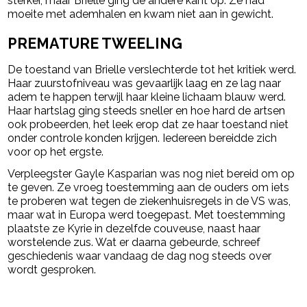
sterker, maar Brielle ging de andere kant op. Ze had
moeite met ademhalen en kwam niet aan in gewicht.
PREMATURE TWEELING
De toestand van Brielle verslechterde tot het kritiek werd.
Haar zuurstofniveau was gevaarlijk laag en ze lag naar
adem te happen terwijl haar kleine lichaam blauw werd.
Haar hartslag ging steeds sneller en hoe hard de artsen
ook probeerden, het leek erop dat ze haar toestand niet
onder controle konden krijgen. Iedereen bereidde zich
voor op het ergste.
Verpleegster Gayle Kasparian was nog niet bereid om op
te geven. Ze vroeg toestemming aan de ouders om iets
te proberen wat tegen de ziekenhuisregels in de VS was,
maar wat in Europa werd toegepast. Met toestemming
plaatste ze Kyrie in dezelfde couveuse, naast haar
worstelende zus. Wat er daarna gebeurde, schreef
geschiedenis waar vandaag de dag nog steeds over
wordt gesproken.