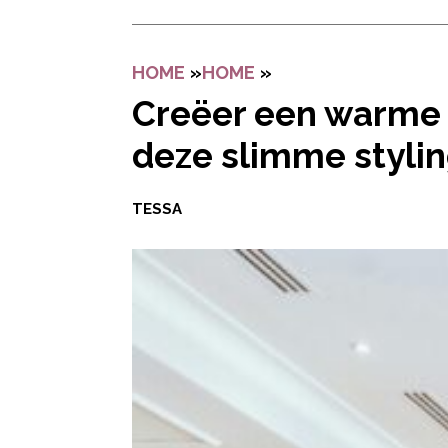
HOME
»
HOME
»
CREËER EEN WARME
Creëer een warme 
deze slimme stylin
TESSA