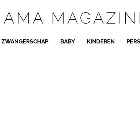
ZWANGERSCHAP
BABY
KINDEREN
PER
E NAMEN
ZWANGER WORDEN
BABYKAMER
PEUTER
 NAMEN
KWAALTJES
KRAAMTIJD
KLEUTER
AMEN
MISKRAAM
BABYKWAALTJES
TIENERS
MEN
VERLOF
BORSTVOEDING
SCHOOL
 A-Z
BEVALLING
SLAPEN
SPEELGOED
SLAPEN
KINDERZIEKTES