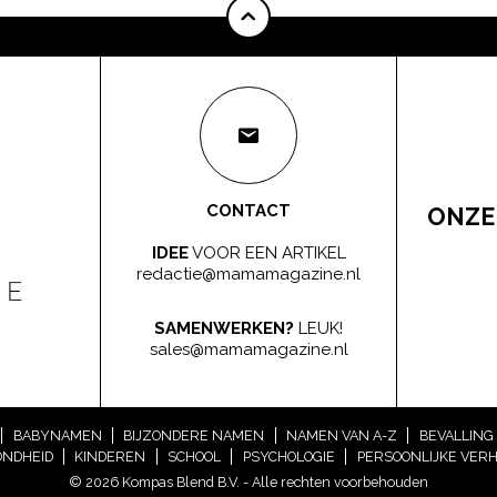
CONTACT
ONZE
IDEE
VOOR EEN ARTIKEL
redactie@mamamagazine.nl
SAMENWERKEN?
LEUK!
sales@mamamagazine.nl
BABYNAMEN
BIJZONDERE NAMEN
NAMEN VAN A-Z
BEVALLING
NDHEID
KINDEREN
SCHOOL
PSYCHOLOGIE
PERSOONLIJKE VER
© 2026 Kompas Blend B.V. - Alle rechten voorbehouden