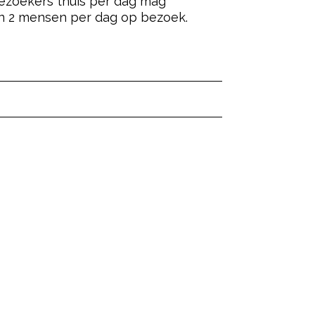
ezoekers thuis per dag mag
dan 2 mensen per dag op bezoek.
ered by