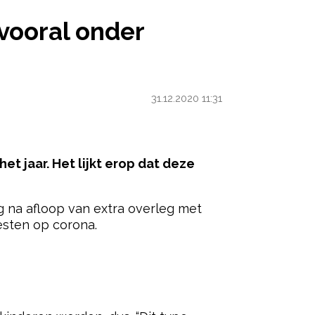
 KINDEREN’
 vooral onder
31.12.2020 11:31
et jaar. Het lijkt erop dat deze
na afloop van extra overleg met
esten op corona.
ered by