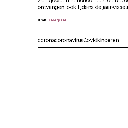
zich gewoon te houden aan de bezoe
ontvangen, ook tijdens de jaarwisse
Bron:
Telegraaf
Post Views:
5
corona
coronavirus
Covid
kinderen