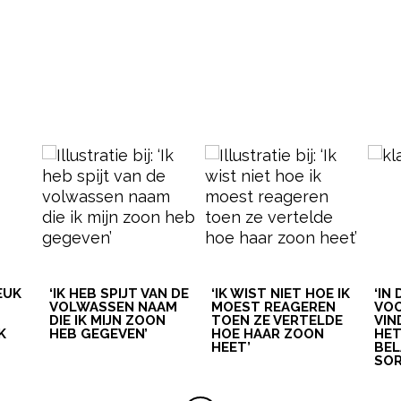
LEUK
‘IK HEB SPIJT VAN DE
‘IK WIST NIET HOE IK
‘IN
VOLWASSEN NAAM
MOEST REAGEREN
VOO
DIE IK MIJN ZOON
TOEN ZE VERTELDE
VIN
K
HEB GEGEVEN’
HOE HAAR ZOON
HE
HEET’
BEL
SOR