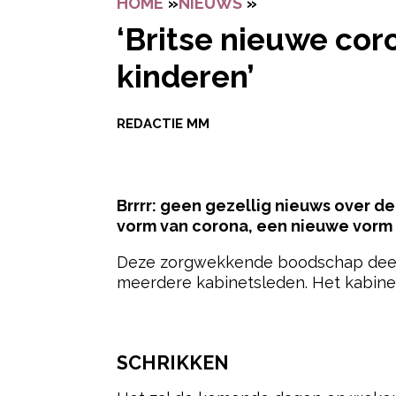
HOME
»
NIEUWS
»
‘BRITSE NIEUWE 
‘Britse nieuwe cor
kinderen’
REDACTIE MM
Brrrr: geen gezellig nieuws over de
vorm van corona, een nieuwe vorm d
Deze zorgwekkende boodschap deeld
meerdere kabinetsleden. Het kabine
- Advertentie -
SCHRIKKEN