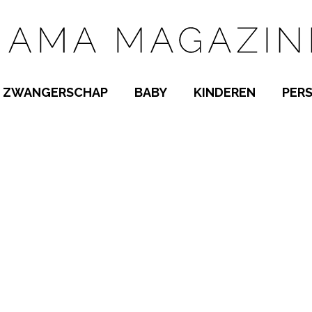
ZWANGERSCHAP
BABY
KINDEREN
PER
E NAMEN
ZWANGER WORDEN
BABYKAMER
PEUTER
 NAMEN
KWAALTJES
KRAAMTIJD
KLEUTER
AMEN
MISKRAAM
BABYKWAALTJES
TIENERS
MEN
VERLOF
BORSTVOEDING
SCHOOL
 A-Z
BEVALLING
SLAPEN
SPEELGOED
SLAPEN
KINDERZIEKTES