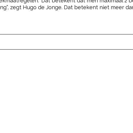
kmaatregelen.” Dat betekent dat men maximaal 2 b
ling”, zegt Hugo de Jonge. Dat betekent niet meer 
pow