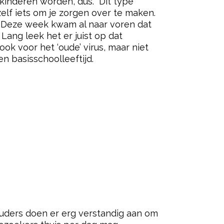
inderen worden, dus. “Dit type
zelf iets om je zorgen over te maken.
. Deze week kwam al naar voren dat
ang leek het er juist op dat
ok voor het ‘oude’ virus, maar niet
en basisschoolleeftijd.
uders doen er erg verstandig aan om