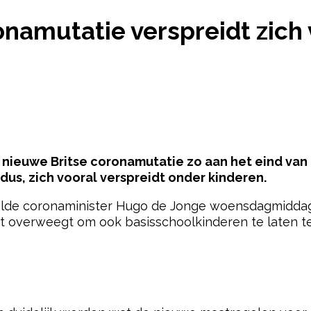
CORONAMUTATIE VERSPREIDT ZICH VOORAL ONDER
onamutatie verspreidt zich
 nieuwe Britse coronamutatie zo aan het eind van h
us, zich vooral verspreidt onder kinderen.
e coronaminister Hugo de Jonge woensdagmiddag 
t overweegt om ook basisschoolkinderen te laten t
pow