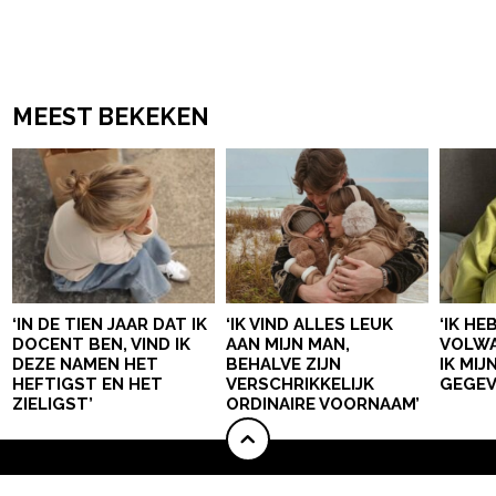
MEEST BEKEKEN
‘IN DE TIEN JAAR DAT IK
‘IK VIND ALLES LEUK
‘IK HE
DOCENT BEN, VIND IK
AAN MIJN MAN,
VOLWA
DEZE NAMEN HET
BEHALVE ZIJN
IK MI
HEFTIGST EN HET
VERSCHRIKKELIJK
GEGEV
ZIELIGST’
ORDINAIRE VOORNAAM’