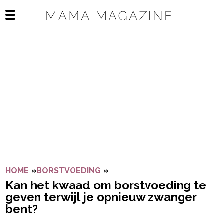
Navigatie overslaan
Open het mobiele menu
HOME
»
BORSTVOEDING
»
KAN HET KWAAD OM BORST
Kan het kwaad om borstvoeding te
geven terwijl je opnieuw zwanger
bent?