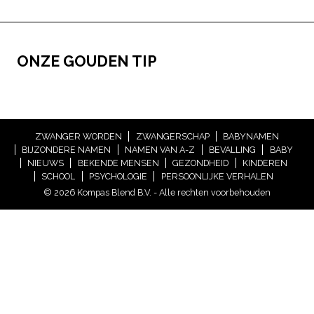
ONZE GOUDEN TIP
ZWANGER WORDEN
ZWANGERSCHAP
BABYNAMEN
BIJZONDERE NAMEN
NAMEN VAN A-Z
BEVALLING
BABY
NIEUWS
BEKENDE MENSEN
GEZONDHEID
KINDEREN
SCHOOL
PSYCHOLOGIE
PERSOONLIJKE VERHALEN
© 2026 Kompas Blend B.V. - Alle rechten voorbehouden