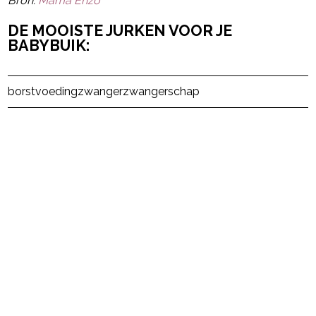
Bron:
Mama Enzo
DE MOOISTE JURKEN VOOR JE
BABYBUIK:
Post Views:
21
borstvoeding
zwanger
zwangerschap
powered by